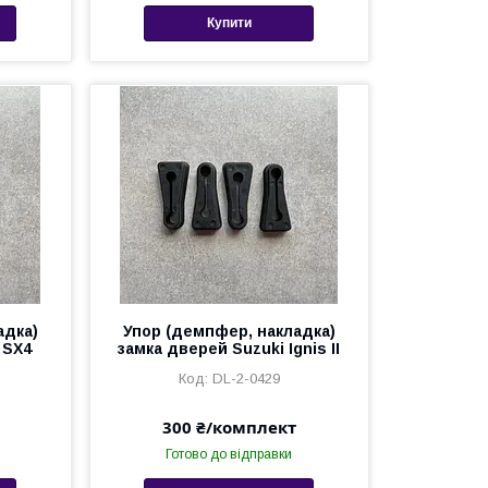
Купити
адка)
Упор (демпфер, накладка)
 SX4
замка дверей Suzuki Ignis II
DL-2-0429
300 ₴/комплект
Готово до відправки