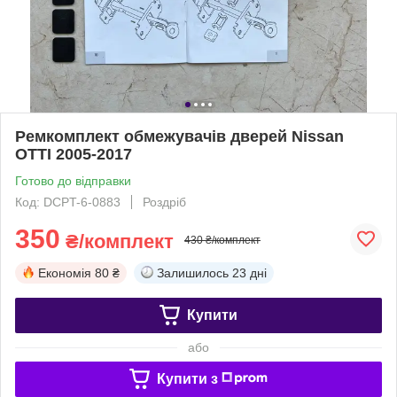
Ремкомплект обмежувачів дверей Nissan
OTTI 2005-2017
Готово до відправки
Код: DCPT-6-0883
Роздріб
350
₴/комплект
430 ₴/комплект
Економія
80 ₴
Залишилось
23 дні
Купити
або
Купити з