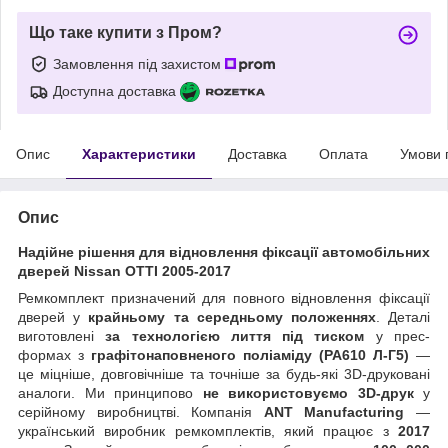
Що таке купити з Пром?
Замовлення під захистом
Доступна доставка
Опис
Характеристики
Доставка
Оплата
Умови 
Опис
Надійне рішення для відновлення фіксації автомобільних
дверей Nissan OTTI 2005-2017
Ремкомплект призначений для повного відновлення фіксації
дверей у
крайньому та середньому положеннях
. Деталі
виготовлені
за технологією лиття під тиском
у прес-
формах з
графітонаповненого поліаміду (PA610 Л-Г5)
—
це міцніше, довговічніше та точніше за будь-які 3D-друковані
аналоги. Ми принципово
не використовуємо 3D-друк
у
серійному виробництві. Компанія
ANT Manufacturing
—
український виробник ремкомплектів, який працює з
2017