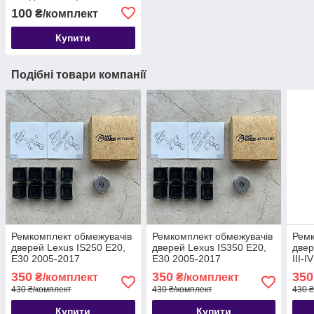
автомобіля з антиковзною
100
₴/комплект
поверхнею, 4 шт
Купити
Подібні товари компанії
Ремкомплект обмежувачів
Ремкомплект обмежувачів
Ремк
дверей Lexus IS250 E20,
дверей Lexus IS350 E20,
две
E30 2005-2017
E30 2005-2017
III-
350
350
350
₴/комплект
₴/комплект
430 ₴/комплект
430 ₴/комплект
430 ₴
Купити
Купити