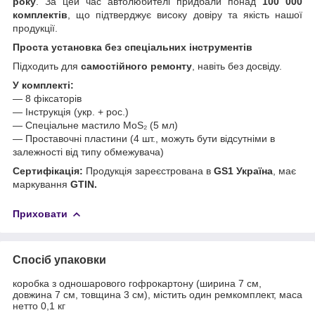
року
. За цей час автолюбителі придбали понад
100 000
комплектів
, що підтверджує високу довіру та якість нашої
продукції.
Проста установка без спеціальних інструментів
Підходить для
самостійного ремонту
, навіть без досвіду.
У комплекті:
— 8 фіксаторів
— Інструкція (укр. + рос.)
— Спеціальне мастило MoS₂ (5 мл)
— Проставочні пластини (4 шт., можуть бути відсутніми в
залежності від типу обмежувача)
Сертифікація:
Продукція зареєстрована в
GS1 Україна
, має
маркування
GTIN.
Приховати
Спосіб упаковки
коробка з одношарового гофрокартону (ширина 7 см,
довжина 7 см, товщина 3 см), містить один ремкомплект, маса
нетто 0,1 кг