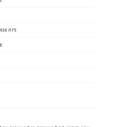
 610 Л-Г5
DE