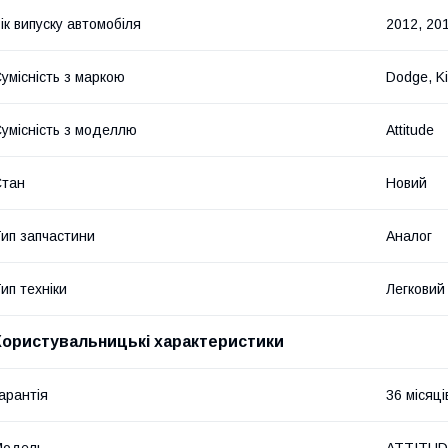
ік випуску автомобіля
2012, 201
умісність з маркою
Dodge, Ki
умісність з моделлю
Attitude
Стан
Новий
ип запчастини
Аналог
ип техніки
Легковий
Користувальницькі характеристики
арантія
36 місяці
Мoдель
ATTITU