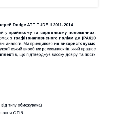
ерей Dodge ATTITUDE II 2011-2014
рей у
крайньому та середньому положеннях
.
рмах з
графітонаповненого поліаміду (PA610
вані аналоги. Ми принципово
не використовуємо
країнський виробник ремкомплектів, який працює
мплектів
, що підтверджує високу довіру та якість
і від типу обмежувача)
кування
GTIN.