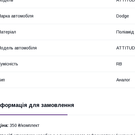
арка автомобіля
Dodge
атеріал
Поліамід
одель автомобіля
ATTITU
умісність
RB
ип
Аналог
нформація для замовлення
іна:
350 ₴/комплект