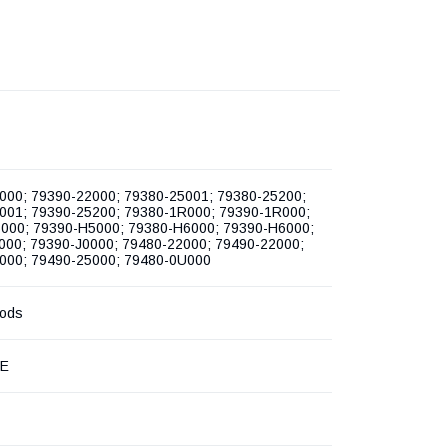
000; 79390-22000; 79380-25001; 79380-25200;
001; 79390-25200; 79380-1R000; 79390-1R000;
000; 79390-H5000; 79380-H6000; 79390-H6000;
000; 79390-J0000; 79480-22000; 79490-22000;
000; 79490-25000; 79480-0U000
oods
DE