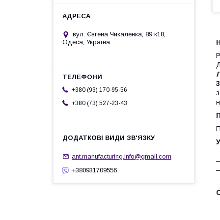
вул. Євгена Чикаленка, 89 к18,
Н
Одеса, Україна
Р
Д
Л
+380 (93) 170-95-56
н
+380 (73) 527-23-43
П
П
У
—
ant.manufacturing.info@gmail.com
—
—
+380931709556
—