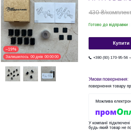
430 ₴/комплек
Готово до відправки
Купити
–19%
Залишилось
0
0
днів
0
0
0
0
0
0
+380 (93) 170-95-56
повернення товару п
У компанії підключені
будь-який товар не п