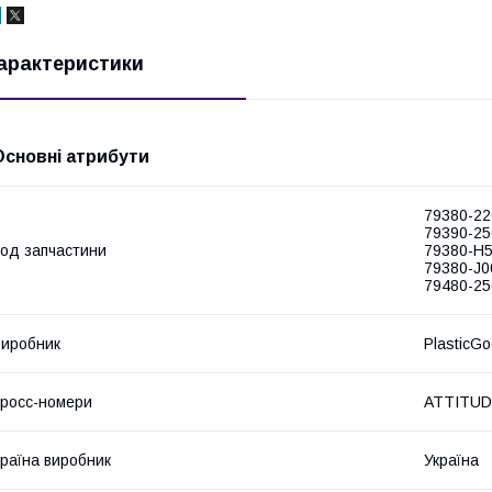
арактеристики
Основні атрибути
79380-22
79390-25
од запчастини
79380-H5
79380-J0
79480-25
иробник
PlasticG
росс-номери
ATTITU
раїна виробник
Україна