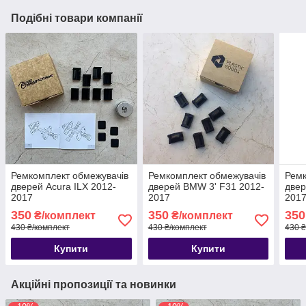
Подібні товари компанії
Ремкомплект обмежувачів
Ремкомплект обмежувачів
Ремк
дверей Acura ILX 2012-
дверей BMW 3' F31 2012-
двер
2017
2017
201
350
350
350
₴/комплект
₴/комплект
430 ₴/комплект
430 ₴/комплект
430 ₴
Купити
Купити
Акційні пропозиції та новинки