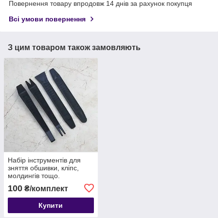
Повернення товару впродовж 14 днів за рахунок покупця
Всі умови повернення
З цим товаром також замовляють
Набір інструментів для
зняття обшивки, кліпс,
молдингів тощо.
автомобіля з антиковзною
100
₴/комплект
поверхнею, 4 шт
Купити