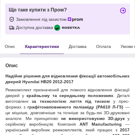
Що таке купити з Пром?
Замовлення під захистом
Доступна доставка
Опис
Характеристики
Доставка
Оплата
Умови 
Опис
Надійне рішення для відновлення фіксації автомобільних
дверей Hyundai HB20 2012-2017
Ремкомплект призначений для повного відновлення фіксації
дверей у
крайньому та середньому положеннях
. Деталі
виготовлені
за технологією лиття під тиском
у прес-
формах з
графітонаповненого поліаміду (PA610 Л-Г5)
—
це міцніше, довговічніше та точніше за будь-які 3D-друковані
аналоги. Ми принципово
не використовуємо 3D-друк
у
серійному виробництві. Компанія
ANT Manufacturing
—
український виробник ремкомплектів, який працює з
2017