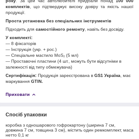
року
. За цей час автолюбителі придбали понад
100 000
комплектів
, що підтверджує високу довіру та якість нашої
продукції.
Проста установка без спеціальних інструментів
Підходить для
самостійного ремонту
, навіть без досвіду.
У комплекті:
— 8 фіксаторів
— Інструкція (укр. + рос.)
— Спеціальне мастило MoS₂ (5 мл)
— Проставочні пластини (4 шт., можуть бути відсутніми в
залежності від типу обмежувача)
Сертифікація:
Продукція зареєстрована в
GS1 Україна
, має
маркування
GTIN.
Приховати
Спосіб упаковки
коробка з одношарового гофрокартону (ширина 7 см,
довжина 7 см, товщина 3 см), містить один ремкомплект, маса
нетто 0,1 кг