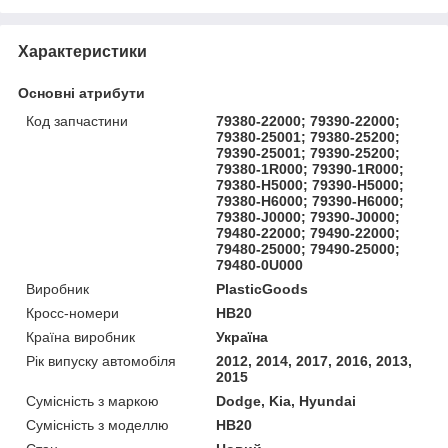
Характеристики
Основні атрибути
Код запчастини
79380-22000; 79390-22000;
79380-25001; 79380-25200;
79390-25001; 79390-25200;
79380-1R000; 79390-1R000;
79380-H5000; 79390-H5000;
79380-H6000; 79390-H6000;
79380-J0000; 79390-J0000;
79480-22000; 79490-22000;
79480-25000; 79490-25000;
79480-0U000
Виробник
PlasticGoods
Кросс-номери
HB20
Країна виробник
Україна
Рік випуску автомобіля
2012, 2014, 2017, 2016, 2013,
2015
Сумісність з маркою
Dodge, Kia, Hyundai
Сумісність з моделлю
HB20