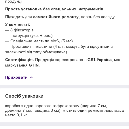
продукції.
Проста установка без спеціальних інструментів
Підходить для
самостійного ремонту
, навіть без досвіду.
У комплекті:
— 8 фіксаторів
— Інструкція (укр. + рос.)
— Спеціальне мастило MoS₂ (5 мл)
— Проставочні пластини (4 шт., можуть бути відсутніми в
залежності від типу обмежувача)
Сертифікація:
Продукція зареєстрована в
GS1 Україна
, має
маркування
GTIN.
Приховати
Спосіб упаковки
коробка з одношарового гофрокартону (ширина 7 см,
довжина 7 см, товщина 3 см), містить один ремкомплект, маса
нетто 0,1 кг