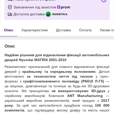
Замовлення під захистом
Доступна доставка
Опис
Характеристики
Доставка
Оплата
Умови п
Опис
Надійне рішення для відновлення фіксації автомобільних
дверей Hyundai MATRIX 2001-2010
Ремкомплект призначений для повного відновлення фіксації
дверей у
крайньому та середньому положеннях
. Деталі
виготовлені
за технологією лиття під тиском
у прес-
формах з
графітонаповненого поліаміду (PA610 Л-Г5)
—
це міцніше, довговічніше та точніше за будь-які 3D-друковані
аналоги. Ми принципово
не використовуємо 3D-друк
у
серійному виробництві. Компанія
ANT Manufacturing
—
український виробник ремкомплектів, який працює з
2017
року
. За цей час автолюбителі придбали понад
100 000
комплектів
, що підтверджує високу довіру та якість нашої