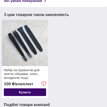
Всі умови повернення
З цим товаром також замовляють
Набір інструментів для
зняття обшивки, кліпс,
молдингів тощо.
автомобіля з антиковзною
100
₴/комплект
поверхнею, 4 шт
Купити
Подібні товари компанії