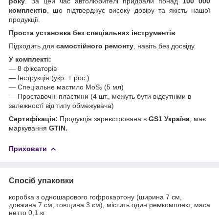
року
. За цей час автолюбителі придбали понад
100 000
комплектів
, що підтверджує високу довіру та якість нашої
продукції.
Проста установка без спеціальних інструментів
Підходить для
самостійного ремонту
, навіть без досвіду.
У комплекті:
— 8 фіксаторів
— Інструкція (укр. + рос.)
— Спеціальне мастило MoS₂ (5 мл)
— Проставочні пластини (4 шт., можуть бути відсутніми в
залежності від типу обмежувача)
Сертифікація:
Продукція зареєстрована в
GS1 Україна
, має
маркування
GTIN.
Приховати
Спосіб упаковки
коробка з одношарового гофрокартону (ширина 7 см,
довжина 7 см, товщина 3 см), містить один ремкомплект, маса
нетто 0,1 кг