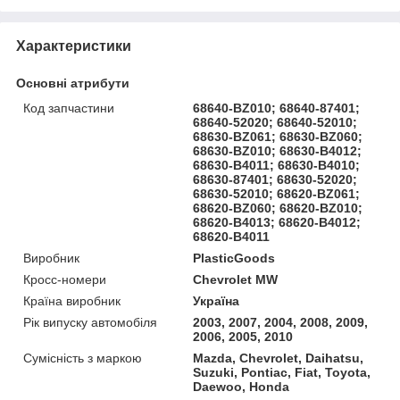
Характеристики
Основні атрибути
Код запчастини
68640-BZ010; 68640-87401;
68640-52020; 68640-52010;
68630-BZ061; 68630-BZ060;
68630-BZ010; 68630-B4012;
68630-B4011; 68630-B4010;
68630-87401; 68630-52020;
68630-52010; 68620-BZ061;
68620-BZ060; 68620-BZ010;
68620-B4013; 68620-B4012;
68620-B4011
Виробник
PlasticGoods
Кросс-номери
Chevrolet MW
Країна виробник
Україна
Рік випуску автомобіля
2003, 2007, 2004, 2008, 2009,
2006, 2005, 2010
Сумісність з маркою
Mazda, Chevrolet, Daihatsu,
Suzuki, Pontiac, Fiat, Toyota,
Daewoo, Honda