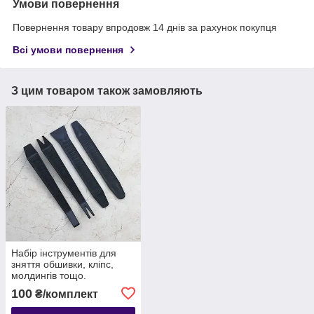
Умови повернення
Повернення товару впродовж 14 днів за рахунок покупця
Всі умови повернення
З цим товаром також замовляють
Набір інструментів для
зняття обшивки, кліпс,
молдингів тощо.
автомобіля з антиковзною
100
₴/комплект
поверхнею, 4 шт