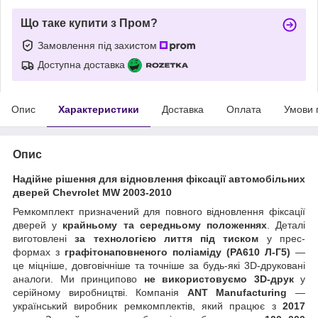
Що таке купити з Пром?
Замовлення під захистом
Доступна доставка
Опис
Характеристики
Доставка
Оплата
Умови 
Опис
Надійне рішення для відновлення фіксації автомобільних
дверей Chevrolet MW 2003-2010
Ремкомплект призначений для повного відновлення фіксації
дверей у
крайньому та середньому положеннях
. Деталі
виготовлені
за технологією лиття під тиском
у прес-
формах з
графітонаповненого поліаміду (PA610 Л-Г5)
—
це міцніше, довговічніше та точніше за будь-які 3D-друковані
аналоги. Ми принципово
не використовуємо 3D-друк
у
серійному виробництві. Компанія
ANT Manufacturing
—
український виробник ремкомплектів, який працює з
2017