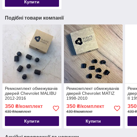
Купити
Подібні товари компанії
Ремкомплект обмежувачів
Ремкомплект обмежувачів
Ремк
дверей Chevrolet MALIBU
дверей Chevrolet MATIZ
двер
2012-2016
1998-2010
II 1
350
350
350
₴/комплект
₴/комплект
430 ₴/комплект
430 ₴/комплект
430 ₴
Купити
Купити