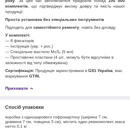
року
. За цей час автолюбителі придбали понад
100 000
комплектів
, що підтверджує високу довіру та якість нашої
продукції.
Проста установка без спеціальних інструментів
Підходить для
самостійного ремонту
, навіть без досвіду.
У комплекті:
— 8 фіксаторів
— Інструкція (укр. + рос.)
— Спеціальне мастило MoS₂ (5 мл)
— Проставочні пластини (4 шт., можуть бути відсутніми в
залежності від типу обмежувача)
Сертифікація:
Продукція зареєстрована в
GS1 Україна
, має
маркування
GTIN.
Приховати
Спосіб упаковки
коробка з одношарового гофрокартону (ширина 7 см,
довжина 7 см, товщина 3 см), містить один ремкомплект, маса
нетто 0,1 кг