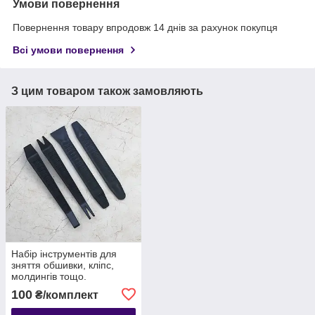
Умови повернення
Повернення товару впродовж 14 днів за рахунок покупця
Всі умови повернення
З цим товаром також замовляють
Набір інструментів для
зняття обшивки, кліпс,
молдингів тощо.
автомобіля з антиковзною
100
₴/комплект
поверхнею, 4 шт