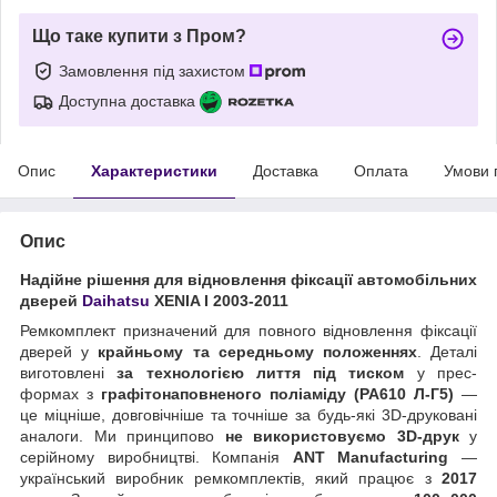
Що таке купити з Пром?
Замовлення під захистом
Доступна доставка
Опис
Характеристики
Доставка
Оплата
Умови 
Опис
Надійне рішення для відновлення фіксації автомобільних
дверей
Daihatsu
XENIA I 2003-2011
Ремкомплект призначений для повного відновлення фіксації
дверей у
крайньому та середньому положеннях
. Деталі
виготовлені
за технологією лиття під тиском
у прес-
формах з
графітонаповненого поліаміду (PA610 Л-Г5)
—
це міцніше, довговічніше та точніше за будь-які 3D-друковані
аналоги. Ми принципово
не використовуємо 3D-друк
у
серійному виробництві. Компанія
ANT Manufacturing
—
український виробник ремкомплектів, який працює з
2017