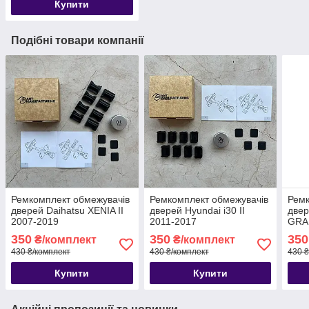
Купити
Подібні товари компанії
Ремкомплект обмежувачів
Ремкомплект обмежувачів
Ремк
дверей Daihatsu XENIA II
дверей Hyundai i30 II
двер
2007-2019
2011-2017
GRA
350
350
350
₴/комплект
₴/комплект
430 ₴/комплект
430 ₴/комплект
430 ₴
Купити
Купити