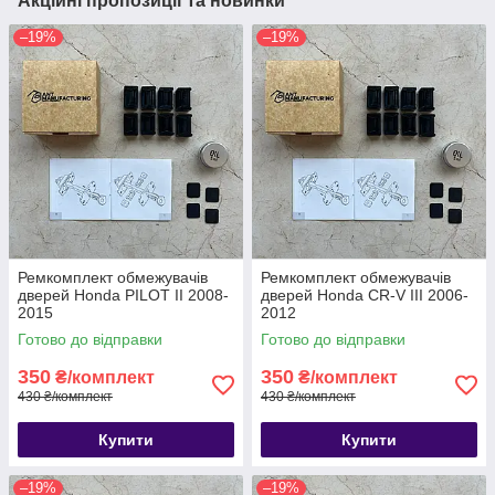
Акційні пропозиції та новинки
–19%
–19%
Ремкомплект обмежувачів
Ремкомплект обмежувачів
дверей Honda PILOT II 2008-
дверей Honda CR-V III 2006-
2015
2012
Готово до відправки
Готово до відправки
350
350
₴/комплект
₴/комплект
430 ₴/комплект
430 ₴/комплект
Купити
Купити
–19%
–19%