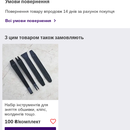
Умови повернення
Повернення товару впродовж 14 днів за рахунок покупця
Всі умови повернення
З цим товаром також замовляють
Набір інструментів для
зняття обшивки, кліпс,
молдингів тощо.
автомобіля з антиковзною
100
₴/комплект
поверхнею, 4 шт