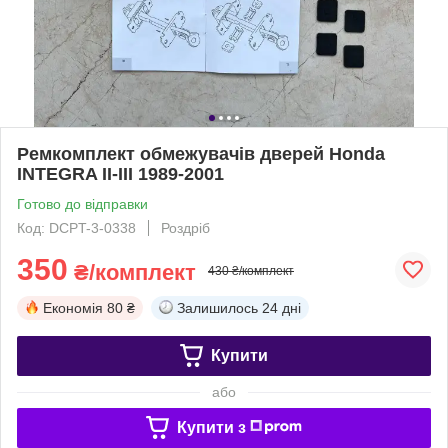
Ремкомплект обмежувачів дверей Honda
INTEGRA II-III 1989-2001
Готово до відправки
Код: DCPT-3-0338
Роздріб
350
₴/комплект
430 ₴/комплект
Економія
80 ₴
Залишилось
24 дні
Купити
або
Купити з