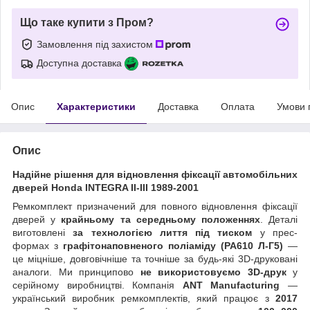
Що таке купити з Пром?
Замовлення під захистом
Доступна доставка
Опис
Характеристики
Доставка
Оплата
Умови 
Опис
Надійне рішення для відновлення фіксації автомобільних
дверей Honda INTEGRA II-III 1989-2001
Ремкомплект призначений для повного відновлення фіксації
дверей у
крайньому та середньому положеннях
. Деталі
виготовлені
за технологією лиття під тиском
у прес-
формах з
графітонаповненого поліаміду (PA610 Л-Г5)
—
це міцніше, довговічніше та точніше за будь-які 3D-друковані
аналоги. Ми принципово
не використовуємо 3D-друк
у
серійному виробництві. Компанія
ANT Manufacturing
—
український виробник ремкомплектів, який працює з
2017