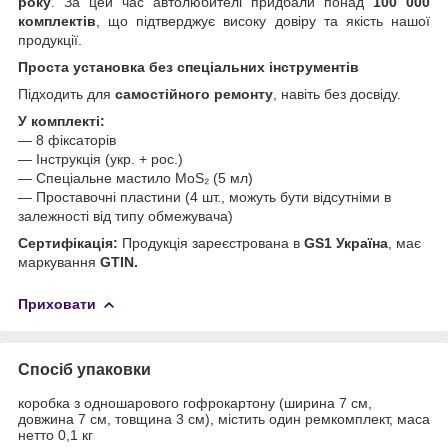
року
. За цей час автолюбителі придбали понад
100 000
комплектів
, що підтверджує високу довіру та якість нашої
продукції.
Проста установка без спеціальних інструментів
Підходить для
самостійного ремонту
, навіть без досвіду.
У комплекті:
— 8 фіксаторів
— Інструкція (укр. + рос.)
— Спеціальне мастило MoS₂ (5 мл)
— Проставочні пластини (4 шт., можуть бути відсутніми в
залежності від типу обмежувача)
Сертифікація:
Продукція зареєстрована в
GS1 Україна
, має
маркування
GTIN.
Приховати
Спосіб упаковки
коробка з одношарового гофрокартону (ширина 7 см,
довжина 7 см, товщина 3 см), містить один ремкомплект, маса
нетто 0,1 кг