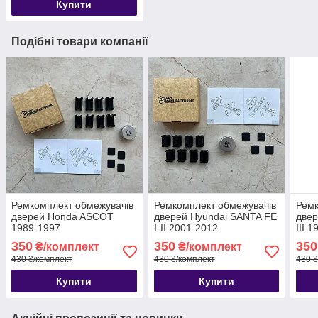
Купити
Подібні товари компанії
Ремкомплект обмежувачів
Ремкомплект обмежувачів
Ремк
дверей Honda ASCOT
дверей Hyundai SANTA FE
двер
1989-1997
I-II 2001-2012
III 
350
350
350
₴/комплект
₴/комплект
430 ₴/комплект
430 ₴/комплект
430 ₴
Купити
Купити