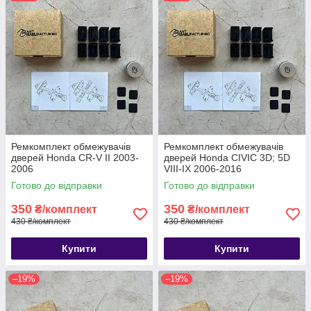
Ремкомплект обмежувачів
Ремкомплект обмежувачів
дверей Honda CR-V II 2003-
дверей Honda CIVIC 3D; 5D
2006
VIII-IX 2006-2016
Готово до відправки
Готово до відправки
350
350
₴/комплект
₴/комплект
430 ₴/комплект
430 ₴/комплект
Купити
Купити
–19%
–19%