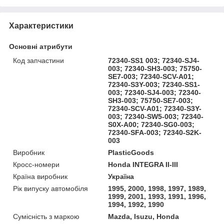
Характеристики
Основні атрибути
Код запчастини
72340-SS1 003; 72340-SJ4-
003; 72340-SH3-003; 75750-
SE7-003; 72340-SCV-A01;
72340-S3Y-003; 72340-SS1-
003; 72340-SJ4-003; 72340-
SH3-003; 75750-SE7-003;
72340-SCV-A01; 72340-S3Y-
003; 72340-SW5-003; 72340-
S0X-A00; 72340-SG0-003;
72340-SFA-003; 72340-S2K-
003
Виробник
PlasticGoods
Кросс-номери
Honda INTEGRA II-III
Країна виробник
Україна
Рік випуску автомобіля
1995, 2000, 1998, 1997, 1989,
1999, 2001, 1993, 1991, 1996,
1994, 1992, 1990
Сумісність з маркою
Mazda, Isuzu, Honda