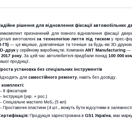
Надійне рішення для відновлення фіксації автомобільних д
емкомплект призначений для повного відновлення фіксації две
еталі виготовлені
за технологією лиття під тиском
у прес-фо
-Г5)
— це міцніше, довговічніше та точніше за будь-які 3D-друко
3D-друк
у серійному виробництві. Компанія
ANT Manufacturing
— у
з
2017 року
. За цей час автолюбителі придбали понад
100 000 ко
ашої продукції.
роста установка без спеціальних інструментів
ідходить для
самостійного ремонту
, навіть без досвіду.
 комплекті:
 8 фіксаторів
 Інструкція (укр. + рос.)
 Спеціальне мастило MoS₂ (5 мл)
 Проставочні пластини (4 шт., можуть бути відсутніми в залежност
Сертифікація:
Продукція зареєстрована в
GS1 Україна
, має мар