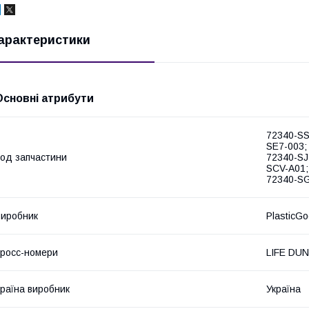
арактеристики
Основні атрибути
72340-SS
SE7-003;
од запчастини
72340-SJ
SCV-A01;
72340-SG
иробник
PlasticG
росс-номери
LIFE DU
раїна виробник
Україна