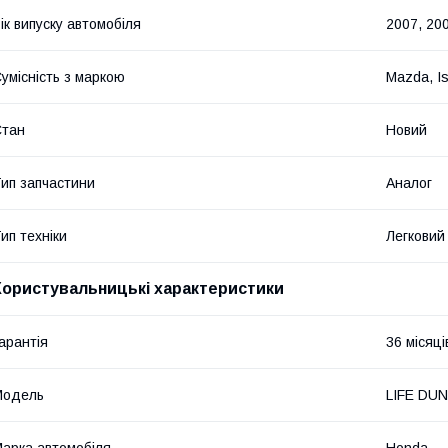
ік випуску автомобіля
2007, 200
умісність з маркою
Mazda, I
Стан
Новий
ип запчастини
Аналог
ип техніки
Легковий
Користувальницькі характеристики
арантія
36 місяці
Мoдель
LIFE DU
арка автомобіля
Honda