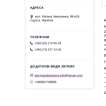
вул. Євгена Чикаленка, 89 к18,
Одеса, Україна
Р
Д
Л
+380 (93) 170-95-56
н
+380 (73) 527-23-43
П
П
У
—
ant.manufacturing.info@gmail.com
—
—
+380931709556
—