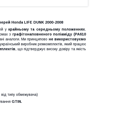
верей Honda LIFE DUNK 2000-2008
рей у
крайньому та середньому положеннях
.
рмах з
графітонаповненого поліаміду (PA610
вані аналоги. Ми принципово
не використовуємо
країнський виробник ремкомплектів, який працює
мплектів
, що підтверджує високу довіру та якість
і від типу обмежувача)
кування
GTIN.