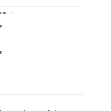
 610 Л-Г5
NK
NK