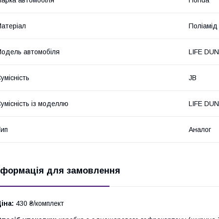
атеріал
Поліамід
одель автомобіля
LIFE DU
умісність
JB
умісність із моделлю
LIFE DU
ип
Аналог
нформація для замовлення
іна:
430 ₴/комплект