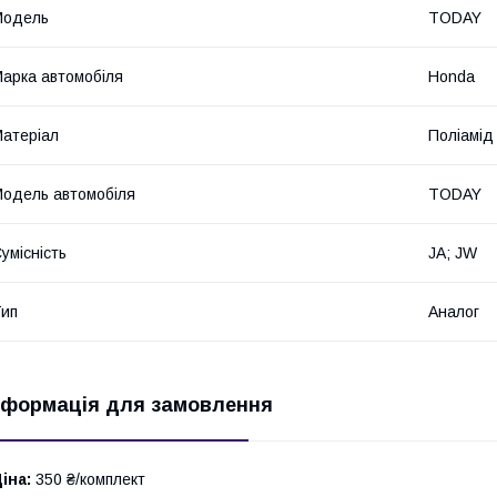
Мoдель
TODAY
арка автомобіля
Honda
атеріал
Поліамід
одель автомобіля
TODAY
умісність
JA; JW
ип
Аналог
нформація для замовлення
іна:
350 ₴/комплект