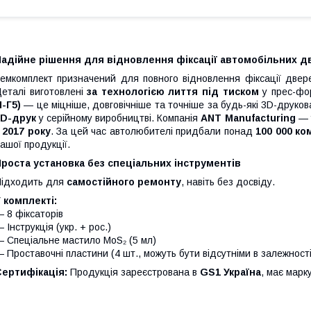
Надійне рішення для відновлення фіксації автомобільних д
емкомплект призначений для повного відновлення фіксації две
еталі виготовлені
за технологією лиття під тиском
у прес-фо
-Г5)
— це міцніше, довговічніше та точніше за будь-які 3D-друко
3D-друк
у серійному виробництві. Компанія
ANT Manufacturing
— у
з
2017 року
. За цей час автолюбителі придбали понад
100 000 ко
ашої продукції.
роста установка без спеціальних інструментів
ідходить для
самостійного ремонту
, навіть без досвіду.
 комплекті:
 8 фіксаторів
 Інструкція (укр. + рос.)
 Спеціальне мастило MoS₂ (5 мл)
 Проставочні пластини (4 шт., можуть бути відсутніми в залежност
Сертифікація:
Продукція зареєстрована в
GS1 Україна
, має мар