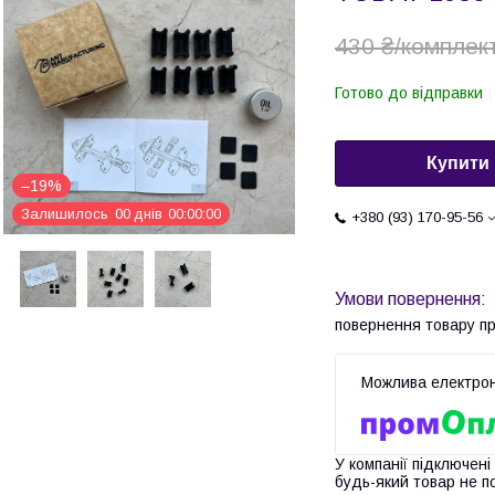
430 ₴/комплек
Готово до відправки
Купити
–19%
Залишилось
0
0
днів
0
0
0
0
0
0
+380 (93) 170-95-56
повернення товару п
У компанії підключені
будь-який товар не п