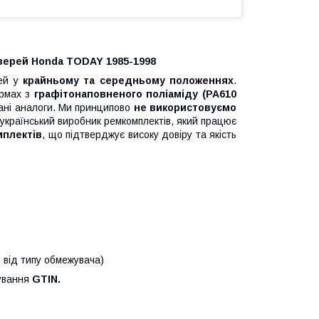
верей Honda TODAY 1985-1998
рей у
крайньому та середньому положеннях
.
рмах з
графітонаповненого поліаміду (PA610
вані аналоги. Ми принципово
не використовуємо
країнський виробник ремкомплектів, який працює
мплектів
, що підтверджує високу довіру та якість
і від типу обмежувача)
кування
GTIN.