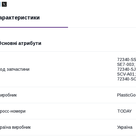
арактеристики
Основні атрибути
72340-SS
SE7-003;
од запчастини
72340-SJ
SCV-A01;
72340-SG
иробник
PlasticG
росс-номери
TODAY
раїна виробник
Україна