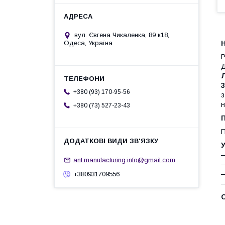
вул. Євгена Чикаленка, 89 к18,
Одеса, Україна
Р
Д
Л
+380 (93) 170-95-56
н
+380 (73) 527-23-43
П
П
У
—
ant.manufacturing.info@gmail.com
—
—
+380931709556
—