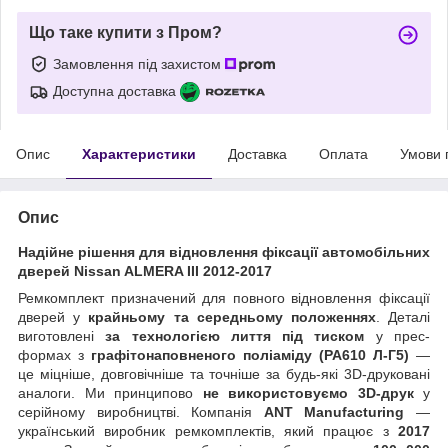
Що таке купити з Пром?
Замовлення під захистом
Доступна доставка
Опис
Характеристики
Доставка
Оплата
Умови 
Опис
Надійне рішення для відновлення фіксації автомобільних
дверей Nissan ALMERA III 2012-2017
Ремкомплект призначений для повного відновлення фіксації
дверей у
крайньому та середньому положеннях
. Деталі
виготовлені
за технологією лиття під тиском
у прес-
формах з
графітонаповненого поліаміду (PA610 Л-Г5)
—
це міцніше, довговічніше та точніше за будь-які 3D-друковані
аналоги. Ми принципово
не використовуємо 3D-друк
у
серійному виробництві. Компанія
ANT Manufacturing
—
український виробник ремкомплектів, який працює з
2017