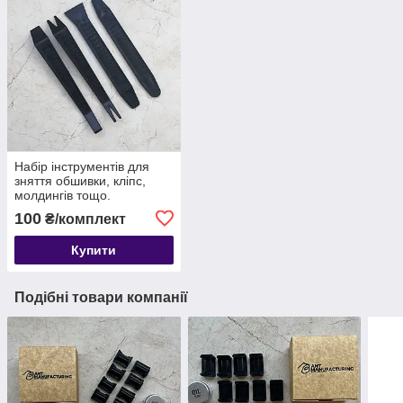
Набір інструментів для
зняття обшивки, кліпс,
молдингів тощо.
автомобіля з антиковзною
100
₴/комплект
поверхнею, 4 шт
Купити
Подібні товари компанії