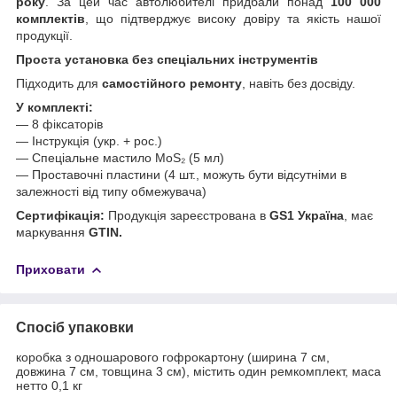
року
. За цей час автолюбителі придбали понад
100 000
комплектів
, що підтверджує високу довіру та якість нашої
продукції.
Проста установка без спеціальних інструментів
Підходить для
самостійного ремонту
, навіть без досвіду.
У комплекті:
— 8 фіксаторів
— Інструкція (укр. + рос.)
— Спеціальне мастило MoS₂ (5 мл)
— Проставочні пластини (4 шт., можуть бути відсутніми в
залежності від типу обмежувача)
Сертифікація:
Продукція зареєстрована в
GS1 Україна
, має
маркування
GTIN.
Приховати
Спосіб упаковки
коробка з одношарового гофрокартону (ширина 7 см,
довжина 7 см, товщина 3 см), містить один ремкомплект, маса
нетто 0,1 кг