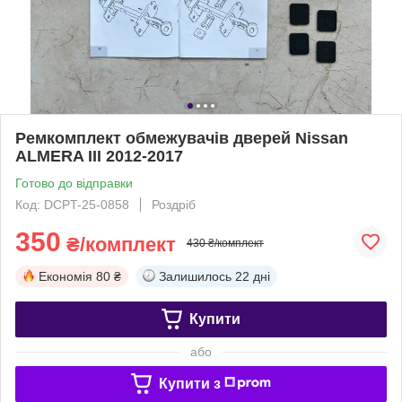
Ремкомплект обмежувачів дверей Nissan
ALMERA III 2012-2017
Готово до відправки
Код: DCPT-25-0858
Роздріб
350
₴/комплект
430 ₴/комплект
Економія
80 ₴
Залишилось
22 дні
Купити
або
Купити з