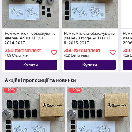
Ремкомплект обмежувачів
Ремкомплект обмежувачів
Ремк
дверей Acura MDX III
дверей Dodge ATTITUDE
двер
2014-2017
III 2015-2017
2006
350
350
350
₴/комплект
₴/комплект
430 ₴/комплект
430 ₴/комплект
430 ₴
Купити
Купити
Акційні пропозиції та новинки
–19%
–19%