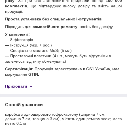
року
. За цей час автолюбителі придбали понад
100 000
комплектів
, що підтверджує високу довіру та якість нашої
продукції.
Проста установка без спеціальних інструментів
Підходить для
самостійного ремонту
, навіть без досвіду.
У комплекті:
— 8 фіксаторів
— Інструкція (укр. + рос.)
— Спеціальне мастило MoS₂ (5 мл)
— Проставочні пластини (4 шт., можуть бути відсутніми в
залежності від типу обмежувача)
Сертифікація:
Продукція зареєстрована в
GS1 Україна
, має
маркування
GTIN.
Приховати
Спосіб упаковки
коробка з одношарового гофрокартону (ширина 7 см,
довжина 7 см, товщина 3 см), містить один ремкомплект, маса
нетто 0,1 кг