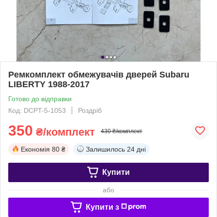
Ремкомплект обмежувачів дверей Subaru
LIBERTY 1988-2017
Готово до відправки
Код: DCPT-5-1053
Роздріб
350
₴/комплект
430 ₴/комплект
Економія
80 ₴
Залишилось
24 дні
Купити
або
Купити з