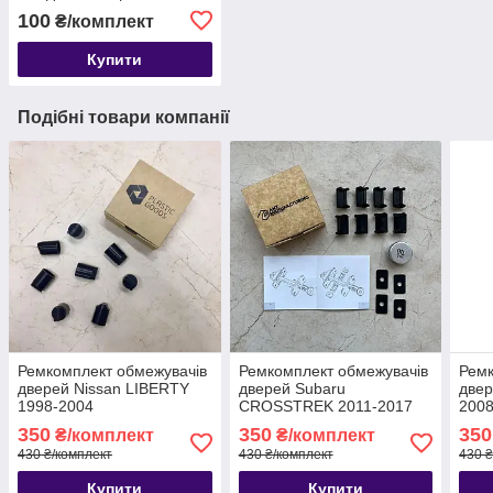
автомобіля з антиковзною
100
₴/комплект
поверхнею, 4 шт
Купити
Подібні товари компанії
Ремкомплект обмежувачів
Ремкомплект обмежувачів
Ремк
дверей Nissan LIBERTY
дверей Subaru
двер
1998-2004
CROSSTREK 2011-2017
2008
350
350
350
₴/комплект
₴/комплект
430 ₴/комплект
430 ₴/комплект
430 ₴
Купити
Купити