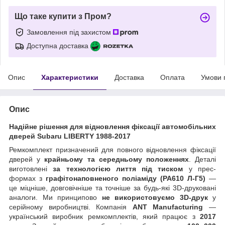
Що таке купити з Пром?
Замовлення під захистом
Доступна доставка
Опис
Характеристики
Доставка
Оплата
Умови 
Опис
Надійне рішення для відновлення фіксації автомобільних
дверей Subaru LIBERTY 1988-2017
Ремкомплект призначений для повного відновлення фіксації
дверей у
крайньому та середньому положеннях
. Деталі
виготовлені
за технологією лиття під тиском
у прес-
формах з
графітонаповненого поліаміду (PA610 Л-Г5)
—
це міцніше, довговічніше та точніше за будь-які 3D-друковані
аналоги. Ми принципово
не використовуємо 3D-друк
у
серійному виробництві. Компанія
ANT Manufacturing
—
український виробник ремкомплектів, який працює з
2017