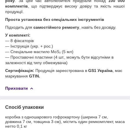
року
. За цей час автолюбителі придбали понад
100 000
комплектів
, що підтверджує високу довіру та якість нашої
продукції.
Проста установка без спеціальних інструментів
Підходить для
самостійного ремонту
, навіть без досвіду.
У комплекті:
— 8 фіксаторів
— Інструкція (укр. + рос.)
— Спеціальне мастило MoS₂ (5 мл)
— Проставочні пластини (4 шт., можуть бути відсутніми в
залежності від типу обмежувача)
Сертифікація:
Продукція зареєстрована в
GS1 Україна
, має
маркування
GTIN.
Приховати
Спосіб упаковки
коробка з одношарового гофрокартону (ширина 7 см,
довжина 7 см, товщина 3 см), містить один ремкомплект, маса
нетто 0,1 кг