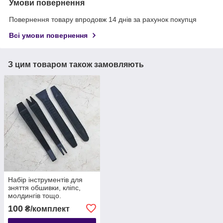
Умови повернення
Повернення товару впродовж 14 днів за рахунок покупця
Всі умови повернення
З цим товаром також замовляють
Набір інструментів для
зняття обшивки, кліпс,
молдингів тощо.
автомобіля з антиковзною
100
₴/комплект
поверхнею, 4 шт