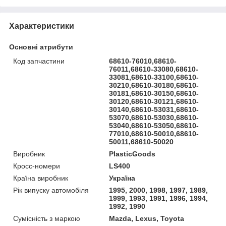
Характеристики
Основні атрибути
Код запчастини
68610-76010,68610-
76011,68610-33080,68610-
33081,68610-33100,68610-
30210,68610-30180,68610-
30181,68610-30150,68610-
30120,68610-30121,68610-
30140,68610-53031,68610-
53070,68610-53030,68610-
53040,68610-53050,68610-
77010,68610-50010,68610-
50011,68610-50020
Виробник
PlasticGoods
Кросс-номери
LS400
Країна виробник
Україна
Рік випуску автомобіля
1995, 2000, 1998, 1997, 1989,
1999, 1993, 1991, 1996, 1994,
1992, 1990
Сумісність з маркою
Mazda, Lexus, Toyota