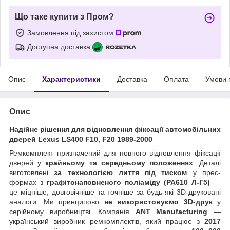
Що таке купити з Пром?
Замовлення під захистом
Доступна доставка
Опис
Характеристики
Доставка
Оплата
Умови 
Опис
Надійне рішення для відновлення фіксації автомобільних
дверей Lexus LS400 F10, F20 1989-2000
Ремкомплект призначений для повного відновлення фіксації
дверей у
крайньому та середньому положеннях
. Деталі
виготовлені
за технологією лиття під тиском
у прес-
формах з
графітонаповненого поліаміду (PA610 Л-Г5)
—
це міцніше, довговічніше та точніше за будь-які 3D-друковані
аналоги. Ми принципово
не використовуємо 3D-друк
у
серійному виробництві. Компанія
ANT Manufacturing
—
український виробник ремкомплектів, який працює з
2017