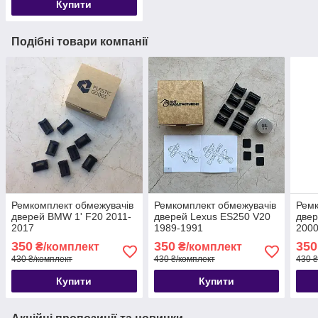
Купити
Подібні товари компанії
Ремкомплект обмежувачів
Ремкомплект обмежувачів
Ремк
дверей BMW 1' F20 2011-
дверей Lexus ES250 V20
двер
2017
1989-1991
2000
350
350
350
₴/комплект
₴/комплект
430 ₴/комплект
430 ₴/комплект
430 ₴
Купити
Купити