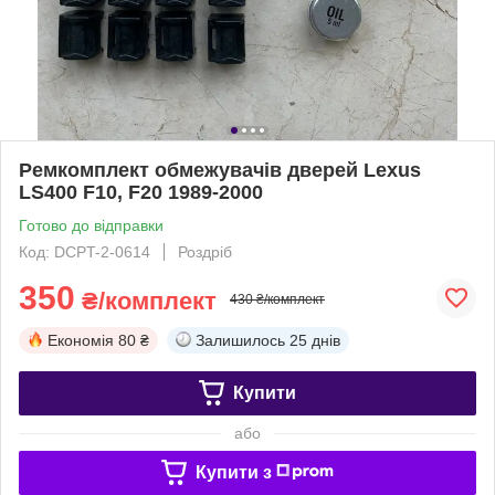
Ремкомплект обмежувачів дверей Lexus
LS400 F10, F20 1989-2000
Готово до відправки
Код: DCPT-2-0614
Роздріб
350
₴/комплект
430 ₴/комплект
Економія
80 ₴
Залишилось
25 днів
Купити
або
Купити з