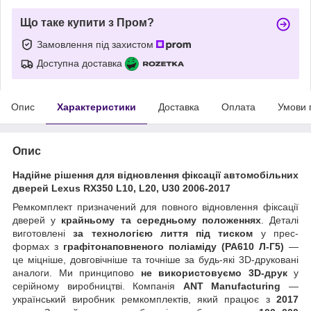
Що таке купити з Пром?
Замовлення під захистом
Доступна доставка
Опис
Характеристики
Доставка
Оплата
Умови 
Опис
Надійне рішення для відновлення фіксації автомобільних
дверей Lexus RX350 L10, L20, U30 2006-2017
Ремкомплект призначений для повного відновлення фіксації
дверей у
крайньому та середньому положеннях
. Деталі
виготовлені
за технологією лиття під тиском
у прес-
формах з
графітонаповненого поліаміду (PA610 Л-Г5)
—
це міцніше, довговічніше та точніше за будь-які 3D-друковані
аналоги. Ми принципово
не використовуємо 3D-друк
у
серійному виробництві. Компанія
ANT Manufacturing
—
український виробник ремкомплектів, який працює з
2017