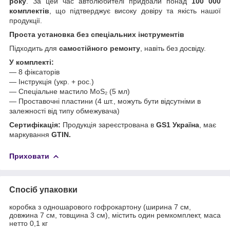
року
. За цей час автолюбителі придбали понад
100 000
комплектів
, що підтверджує високу довіру та якість нашої
продукції.
Проста установка без спеціальних інструментів
Підходить для
самостійного ремонту
, навіть без досвіду.
У комплекті:
— 8 фіксаторів
— Інструкція (укр. + рос.)
— Спеціальне мастило MoS₂ (5 мл)
— Проставочні пластини (4 шт., можуть бути відсутніми в
залежності від типу обмежувача)
Сертифікація:
Продукція зареєстрована в
GS1 Україна
, має
маркування
GTIN.
Приховати
Спосіб упаковки
коробка з одношарового гофрокартону (ширина 7 см,
довжина 7 см, товщина 3 см), містить один ремкомплект, маса
нетто 0,1 кг