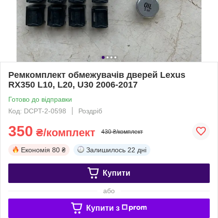
Ремкомплект обмежувачів дверей Lexus
RX350 L10, L20, U30 2006-2017
Готово до відправки
Код: DCPT-2-0598
Роздріб
350
₴/комплект
430 ₴/комплект
Економія
80 ₴
Залишилось
22 дні
Купити
або
Купити з