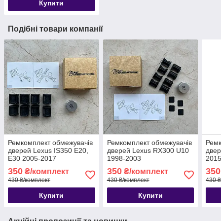
Купити
Подібні товари компанії
Ремкомплект обмежувачів
Ремкомплект обмежувачів
Ремк
дверей Lexus IS350 E20,
дверей Lexus RX300 U10
двер
E30 2005-2017
1998-2003
2015
350
350
350
₴/комплект
₴/комплект
430 ₴/комплект
430 ₴/комплект
430 ₴
Купити
Купити