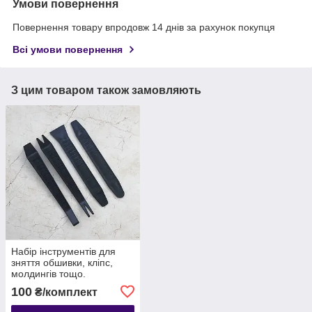
Умови повернення
Повернення товару впродовж 14 днів за рахунок покупця
Всі умови повернення
З цим товаром також замовляють
Набір інструментів для
зняття обшивки, кліпс,
молдингів тощо.
автомобіля з антиковзною
100
₴/комплект
поверхнею, 4 шт