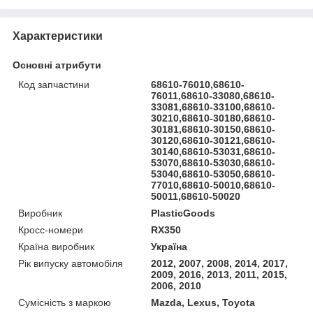
Характеристики
Основні атрибути
Код запчастини
68610-76010,68610-
76011,68610-33080,68610-
33081,68610-33100,68610-
30210,68610-30180,68610-
30181,68610-30150,68610-
30120,68610-30121,68610-
30140,68610-53031,68610-
53070,68610-53030,68610-
53040,68610-53050,68610-
77010,68610-50010,68610-
50011,68610-50020
Виробник
PlasticGoods
Кросс-номери
RX350
Країна виробник
Україна
Рік випуску автомобіля
2012, 2007, 2008, 2014, 2017,
2009, 2016, 2013, 2011, 2015,
2006, 2010
Сумісність з маркою
Mazda, Lexus, Toyota