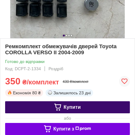
Ремкомплект обмежувачів дверей Toyota
COROLLA VERSO II 2004-2009
Готово до відправки
Код: DCPT-2-1334
Роздріб
350
₴/комплект
430 ₴/комплект
Економія
80 ₴
Залишилось
23 дні
Купити
або
Купити з