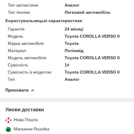
Тип запчастини
Аналог
Тип техніки
Легковий автомобіль
Користувальницькі характеристики
Гарантія
24 місяці
Мoдель
Toyota COROLLA VERSO II
Марка автомобіля
Toyota
Матеріал
Поліамід
Модель автомобіля
Toyota COROLLA VERSO II
Сумісність
1#
Сумісність із моделлю
Toyota COROLLA VERSO II
Тип
Аналог
Приховати
Умови доставки
Нова Пошта
Магазини Rozetka