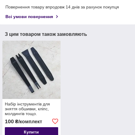
Повернення товару впродовж 14 днів за рахунок покупця
Всі умови повернення
З цим товаром також замовляють
Набір інструментів для
зняття обшивки, кліпс,
молдингів тощо.
автомобіля з антиковзною
100
₴/комплект
поверхнею, 4 шт
Купити