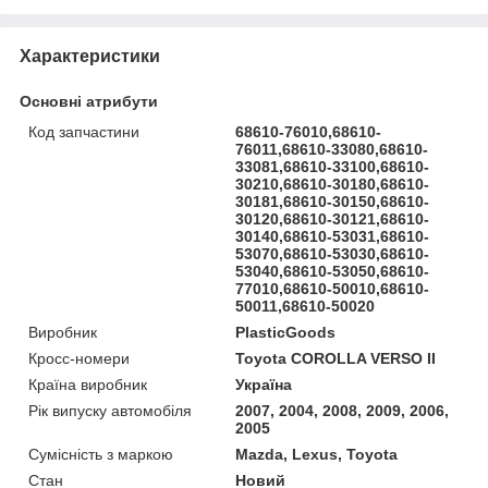
Характеристики
Основні атрибути
Код запчастини
68610-76010,68610-
76011,68610-33080,68610-
33081,68610-33100,68610-
30210,68610-30180,68610-
30181,68610-30150,68610-
30120,68610-30121,68610-
30140,68610-53031,68610-
53070,68610-53030,68610-
53040,68610-53050,68610-
77010,68610-50010,68610-
50011,68610-50020
Виробник
PlasticGoods
Кросс-номери
Toyota COROLLA VERSO II
Країна виробник
Україна
Рік випуску автомобіля
2007, 2004, 2008, 2009, 2006,
2005
Сумісність з маркою
Mazda, Lexus, Toyota
Стан
Новий