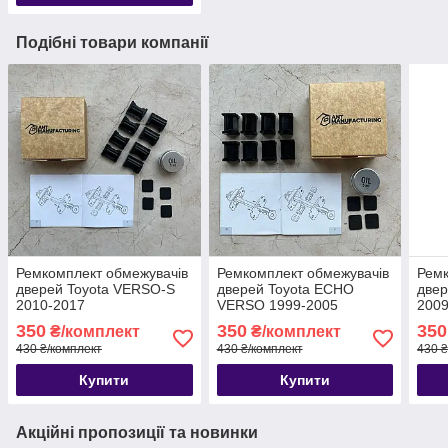
Подібні товари компанії
Ремкомплект обмежувачів
Ремкомплект обмежувачів
Ремк
дверей Toyota VERSO-S
дверей Toyota ECHO
двер
2010-2017
VERSO 1999-2005
2009
350
350
350
₴/комплект
₴/комплект
430 ₴/комплект
430 ₴/комплект
430 ₴
Купити
Купити
Акційні пропозиції та новинки