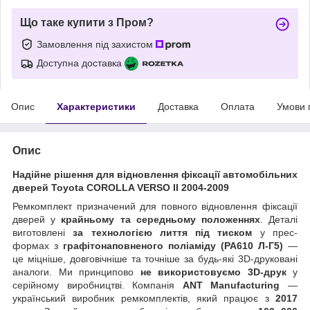
Що таке купити з Пром?
Замовлення під захистом
Доступна доставка
Опис
Характеристики
Доставка
Оплата
Умови 
Опис
Надійне рішення для відновлення фіксації автомобільних
дверей Toyota COROLLA VERSO II 2004-2009
Ремкомплект призначений для повного відновлення фіксації
дверей у
крайньому та середньому положеннях
. Деталі
виготовлені
за технологією лиття під тиском
у прес-
формах з
графітонаповненого поліаміду (PA610 Л-Г5)
—
це міцніше, довговічніше та точніше за будь-які 3D-друковані
аналоги. Ми принципово
не використовуємо 3D-друк
у
серійному виробництві. Компанія
ANT Manufacturing
—
український виробник ремкомплектів, який працює з
2017