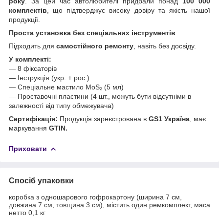
року
. За цей час автолюбителі придбали понад
100 000
комплектів
, що підтверджує високу довіру та якість нашої
продукції.
Проста установка без спеціальних інструментів
Підходить для
самостійного ремонту
, навіть без досвіду.
У комплекті:
— 8 фіксаторів
— Інструкція (укр. + рос.)
— Спеціальне мастило MoS₂ (5 мл)
— Проставочні пластини (4 шт., можуть бути відсутніми в
залежності від типу обмежувача)
Сертифікація:
Продукція зареєстрована в
GS1 Україна
, має
маркування
GTIN.
Приховати
Спосіб упаковки
коробка з одношарового гофрокартону (ширина 7 см,
довжина 7 см, товщина 3 см), містить один ремкомплект, маса
нетто 0,1 кг