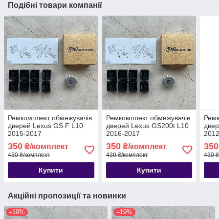
Подібні товари компанії
Ремкомплект обмежувачів
Ремкомплект обмежувачів
Ремк
дверей Lexus GS F L10
дверей Lexus GS200t L10
двер
2015-2017
2016-2017
2012
350
350
350
₴/комплект
₴/комплект
430 ₴/комплект
430 ₴/комплект
430 ₴
Купити
Купити
Акційні пропозиції та новинки
–19%
–19%