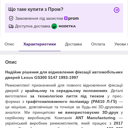
Що таке купити з Пром?
Замовлення під захистом
Доступна доставка
Опис
Характеристики
Доставка
Оплата
Умови 
Опис
Надійне рішення для відновлення фіксації автомобільних
дверей Lexus GS300 S147 1993-1997
Ремкомплект призначений для повного відновлення фіксації
дверей у
крайньому та середньому положеннях
. Деталі
виготовлені
за технологією лиття під тиском
у прес-
формах з
графітонаповненого поліаміду (PA610 Л-Г5)
—
це міцніше, довговічніше та точніше за будь-які 3D-друковані
аналоги. Ми принципово
не використовуємо 3D-друк
у
серійному виробництві. Компанія
ANT Manufacturing
—
український виробник ремкомплектів, який працює з
2017