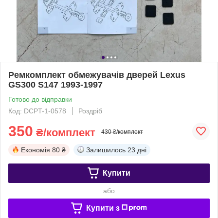
Ремкомплект обмежувачів дверей Lexus
GS300 S147 1993-1997
Готово до відправки
Код: DCPT-1-0578
Роздріб
350
₴/комплект
430 ₴/комплект
Економія
80 ₴
Залишилось
23 дні
Купити
або
Купити з