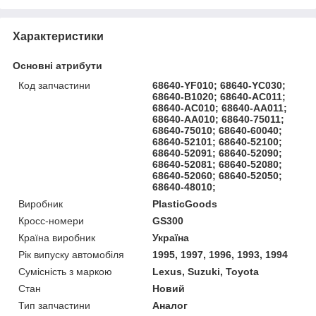
Характеристики
Основні атрибути
Код запчастини
68640-YF010; 68640-YC030;
68640-B1020; 68640-AC011;
68640-AC010; 68640-AA011;
68640-AA010; 68640-75011;
68640-75010; 68640-60040;
68640-52101; 68640-52100;
68640-52091; 68640-52090;
68640-52081; 68640-52080;
68640-52060; 68640-52050;
68640-48010;
Виробник
PlasticGoods
Кросс-номери
GS300
Країна виробник
Україна
Рік випуску автомобіля
1995, 1997, 1996, 1993, 1994
Сумісність з маркою
Lexus, Suzuki, Toyota
Стан
Новий
Тип запчастини
Аналог