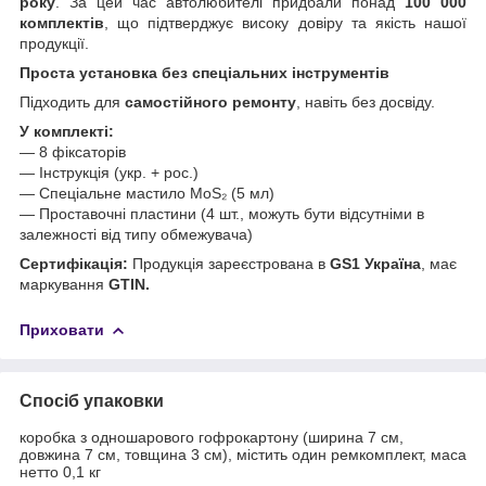
року
. За цей час автолюбителі придбали понад
100 000
комплектів
, що підтверджує високу довіру та якість нашої
продукції.
Проста установка без спеціальних інструментів
Підходить для
самостійного ремонту
, навіть без досвіду.
У комплекті:
— 8 фіксаторів
— Інструкція (укр. + рос.)
— Спеціальне мастило MoS₂ (5 мл)
— Проставочні пластини (4 шт., можуть бути відсутніми в
залежності від типу обмежувача)
Сертифікація:
Продукція зареєстрована в
GS1 Україна
, має
маркування
GTIN.
Приховати
Спосіб упаковки
коробка з одношарового гофрокартону (ширина 7 см,
довжина 7 см, товщина 3 см), містить один ремкомплект, маса
нетто 0,1 кг