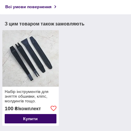
Всі умови повернення
З цим товаром також замовляють
Набір інструментів для
зняття обшивки, кліпс,
молдингів тощо.
автомобіля з антиковзною
100
₴/комплект
поверхнею, 4 шт
Купити