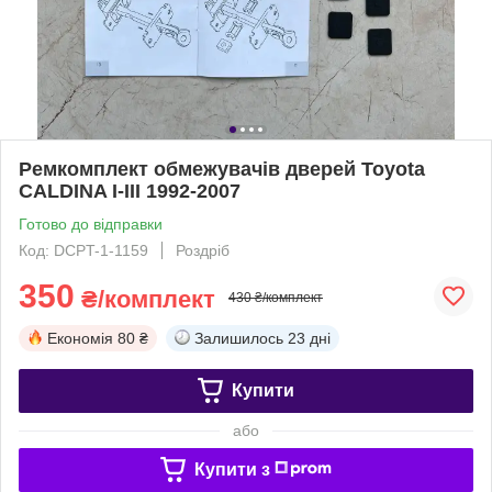
Ремкомплект обмежувачів дверей Toyota
CALDINA I-III 1992-2007
Готово до відправки
Код: DCPT-1-1159
Роздріб
350
₴/комплект
430 ₴/комплект
Економія
80 ₴
Залишилось
23 дні
Купити
або
Купити з