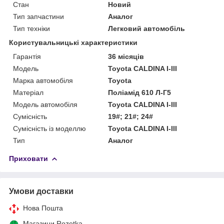
Стан
Новий
Тип запчастини
Аналог
Тип техніки
Легковий автомобіль
Користувальницькі характеристики
Гарантія
36 місяців
Мoдель
Toyota CALDINA I-III
Марка автомобіля
Toyota
Матеріал
Поліамід 610 Л-Г5
Модель автомобіля
Toyota CALDINA I-III
Сумісність
19#; 21#; 24#
Сумісність із моделлю
Toyota CALDINA I-III
Тип
Аналог
Приховати
Умови доставки
Нова Пошта
Магазини Rozetka