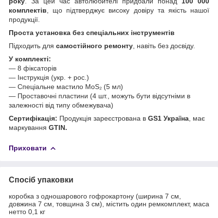
року
. За цей час автолюбителі придбали понад
100 000
комплектів
, що підтверджує високу довіру та якість нашої
продукції.
Проста установка без спеціальних інструментів
Підходить для
самостійного ремонту
, навіть без досвіду.
У комплекті:
— 8 фіксаторів
— Інструкція (укр. + рос.)
— Спеціальне мастило MoS₂ (5 мл)
— Проставочні пластини (4 шт., можуть бути відсутніми в
залежності від типу обмежувача)
Сертифікація:
Продукція зареєстрована в
GS1 Україна
, має
маркування
GTIN.
Приховати
Спосіб упаковки
коробка з одношарового гофрокартону (ширина 7 см,
довжина 7 см, товщина 3 см), містить один ремкомплект, маса
нетто 0,1 кг