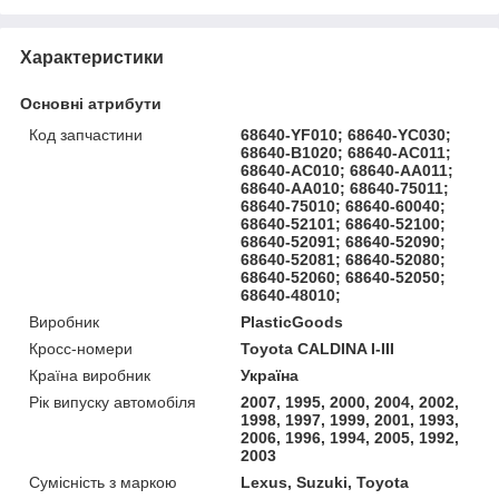
Характеристики
Основні атрибути
Код запчастини
68640-YF010; 68640-YC030;
68640-B1020; 68640-AC011;
68640-AC010; 68640-AA011;
68640-AA010; 68640-75011;
68640-75010; 68640-60040;
68640-52101; 68640-52100;
68640-52091; 68640-52090;
68640-52081; 68640-52080;
68640-52060; 68640-52050;
68640-48010;
Виробник
PlasticGoods
Кросс-номери
Toyota CALDINA I-III
Країна виробник
Україна
Рік випуску автомобіля
2007, 1995, 2000, 2004, 2002,
1998, 1997, 1999, 2001, 1993,
2006, 1996, 1994, 2005, 1992,
2003
Сумісність з маркою
Lexus, Suzuki, Toyota