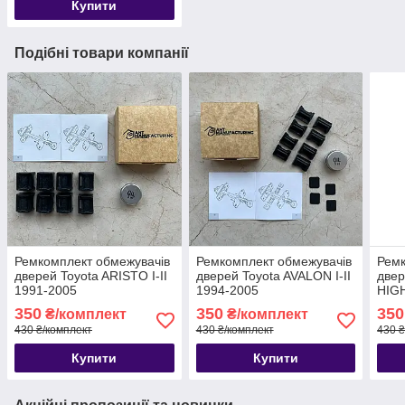
Купити
Подібні товари компанії
Ремкомплект обмежувачів
Ремкомплект обмежувачів
Ремк
дверей Toyota ARISTO I-II
дверей Toyota AVALON I-II
двер
1991-2005
1994-2005
HIGH
201
350
350
350
₴/комплект
₴/комплект
430 ₴/комплект
430 ₴/комплект
430 ₴
Купити
Купити