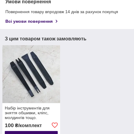
Умови повернення
Повернення товару впродовж 14 днів за рахунок покупця
Всі умови повернення
З цим товаром також замовляють
Набір інструментів для
зняття обшивки, кліпс,
молдингів тощо.
автомобіля з антиковзною
100
₴/комплект
поверхнею, 4 шт