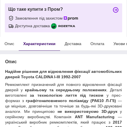
Що таке купити з Пром?
Замовлення під захистом
Доступна доставка
Опис
Характеристики
Доставка
Оплата
Умови 
Опис
Надійне рішення для відновлення фіксації автомобільних
дверей Toyota CALDINA I-III 1992-2007
Ремкомплект призначений для повного відновлення фіксації
дверей у
крайньому та середньому положеннях
. Деталі
виготовлені
за технологією лиття під тиском
у прес-
формах з
графітонаповненого поліаміду (PA610 Л-Г5)
—
це міцніше, довговічніше та точніше за будь-які 3D-друковані
аналоги. Ми принципово
не використовуємо 3D-друк
у
серійному виробництві. Компанія
ANT Manufacturing
—
український виробник ремкомплектів, який працює з
2017