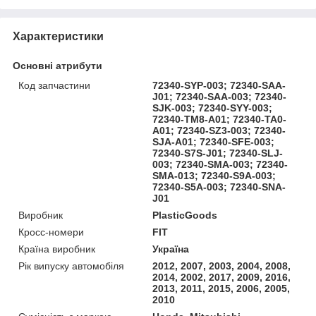
Характеристики
Основні атрибути
Код запчастини
72340-SYP-003; 72340-SAA-
J01; 72340-SAA-003; 72340-
SJK-003; 72340-SYY-003;
72340-TM8-A01; 72340-TA0-
A01; 72340-SZ3-003; 72340-
SJA-A01; 72340-SFE-003;
72340-S7S-J01; 72340-SLJ-
003; 72340-SMA-003; 72340-
SMA-013; 72340-S9A-003;
72340-S5A-003; 72340-SNA-
J01
Виробник
PlasticGoods
Кросс-номери
FIT
Країна виробник
Україна
Рік випуску автомобіля
2012, 2007, 2003, 2004, 2008,
2014, 2002, 2017, 2009, 2016,
2013, 2011, 2015, 2006, 2005,
2010