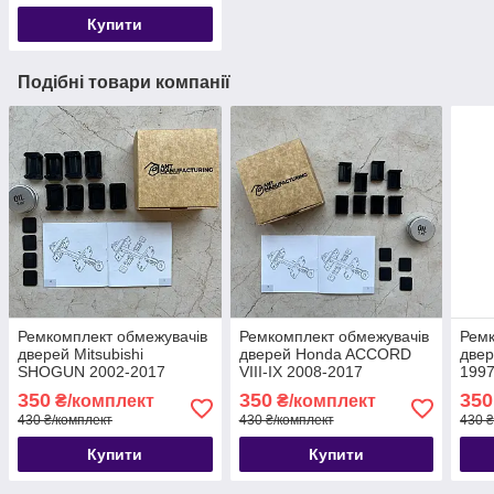
Купити
Подібні товари компанії
Ремкомплект обмежувачів
Ремкомплект обмежувачів
Ремк
дверей Mitsubishi
дверей Honda ACCORD
двер
SHOGUN 2002-2017
VIII-IX 2008-2017
1997
350
350
350
₴/комплект
₴/комплект
430 ₴/комплект
430 ₴/комплект
430 ₴
Купити
Купити