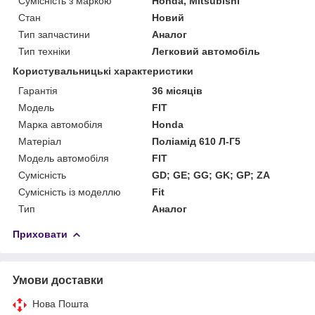
Сумісність з маркою
Honda, Mitsubishi
Стан
Новий
Тип запчастини
Аналог
Тип техніки
Легковий автомобіль
Користувальницькі характеристики
Гарантія
36 місяців
Мoдель
FIT
Марка автомобіля
Honda
Матеріал
Поліамід 610 Л-Г5
Модель автомобіля
FIT
Сумісність
GD; GE; GG; GK; GP; ZA
Сумісність із моделлю
Fit
Тип
Аналог
Приховати
Умови доставки
Нова Пошта