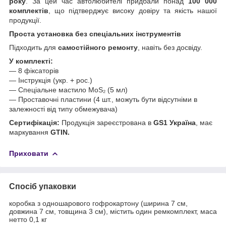
року
. За цей час автолюбителі придбали понад
100 000
комплектів
, що підтверджує високу довіру та якість нашої
продукції.
Проста установка без спеціальних інструментів
Підходить для
самостійного ремонту
, навіть без досвіду.
У комплекті:
— 8 фіксаторів
— Інструкція (укр. + рос.)
— Спеціальне мастило MoS₂ (5 мл)
— Проставочні пластини (4 шт., можуть бути відсутніми в
залежності від типу обмежувача)
Сертифікація:
Продукція зареєстрована в
GS1 Україна
, має
маркування
GTIN.
Приховати
Спосіб упаковки
коробка з одношарового гофрокартону (ширина 7 см,
довжина 7 см, товщина 3 см), містить один ремкомплект, маса
нетто 0,1 кг