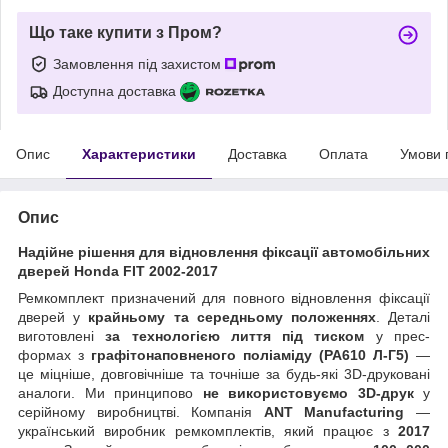
Що таке купити з Пром?
Замовлення під захистом
Доступна доставка
Опис
Характеристики
Доставка
Оплата
Умови 
Опис
Надійне рішення для відновлення фіксації автомобільних
дверей Honda FIT 2002-2017
Ремкомплект призначений для повного відновлення фіксації
дверей у
крайньому та середньому положеннях
. Деталі
виготовлені
за технологією лиття під тиском
у прес-
формах з
графітонаповненого поліаміду (PA610 Л-Г5)
—
це міцніше, довговічніше та точніше за будь-які 3D-друковані
аналоги. Ми принципово
не використовуємо 3D-друк
у
серійному виробництві. Компанія
ANT Manufacturing
—
український виробник ремкомплектів, який працює з
2017