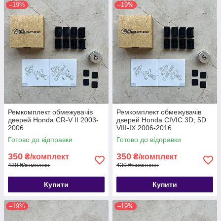
–19%
–19%
Ремкомплект обмежувачів
Ремкомплект обмежувачів
дверей Honda CR-V II 2003-
дверей Honda CIVIC 3D; 5D
2006
VIII-IX 2006-2016
Готово до відправки
Готово до відправки
350
350
₴/комплект
₴/комплект
430 ₴/комплект
430 ₴/комплект
Купити
Купити
–19%
–19%