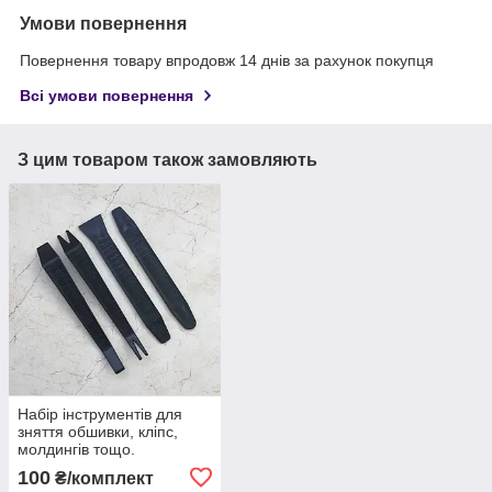
Умови повернення
Повернення товару впродовж 14 днів за рахунок покупця
Всі умови повернення
З цим товаром також замовляють
Набір інструментів для
зняття обшивки, кліпс,
молдингів тощо.
автомобіля з антиковзною
100
₴/комплект
поверхнею, 4 шт