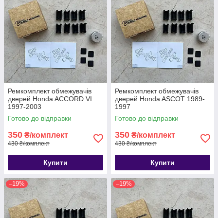
Ремкомплект обмежувачів
Ремкомплект обмежувачів
дверей Honda ACCORD VI
дверей Honda ASCOT 1989-
1997-2003
1997
Готово до відправки
Готово до відправки
350
350
₴/комплект
₴/комплект
430 ₴/комплект
430 ₴/комплект
Купити
Купити
–19%
–19%