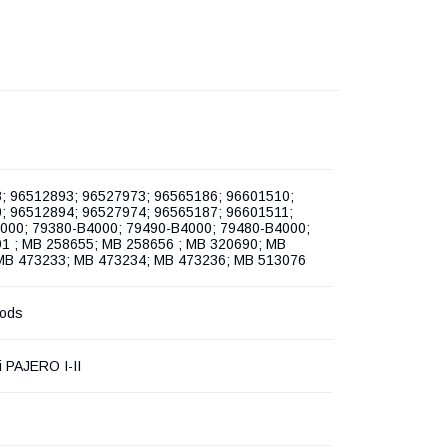
; 96512893; 96527973; 96565186; 96601510;
; 96512894; 96527974; 96565187; 96601511;
000; 79380-B4000; 79490-B4000; 79480-B4000;
1 ; MB 258655; MB 258656 ; MB 320690; MB
MB 473233; MB 473234; MB 473236; MB 513076
oods
i PAJERO I-II