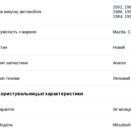
2002, 198
ік випуску автомобіля
1986, 199
1984, 199
умісність з маркою
Mazda, Ch
Стан
Новий
ип запчастини
Аналог
ип техніки
Легковий
Користувальницькі характеристики
арантія
36 місяці
Мoдель
Mitsubish