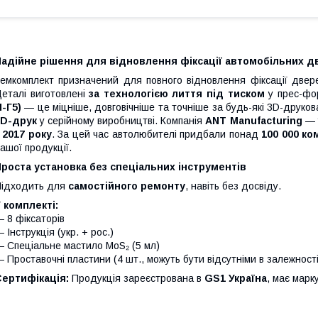
адійне рішення для відновлення фіксації автомобільних две
емкомплект призначений для повного відновлення фіксації две
еталі виготовлені
за технологією лиття під тиском
у прес-фо
-Г5)
— це міцніше, довговічніше та точніше за будь-які 3D-друко
3D-друк
у серійному виробництві. Компанія
ANT Manufacturing
— у
з
2017 року
. За цей час автолюбителі придбали понад
100 000 ко
ашої продукції.
роста установка без спеціальних інструментів
ідходить для
самостійного ремонту
, навіть без досвіду.
 комплекті:
 8 фіксаторів
 Інструкція (укр. + рос.)
 Спеціальне мастило MoS₂ (5 мл)
 Проставочні пластини (4 шт., можуть бути відсутніми в залежност
Сертифікація:
Продукція зареєстрована в
GS1 Україна
, має мар