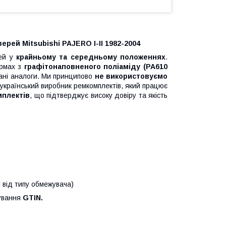
рей Mitsubishi PAJERO I-II 1982-2004
рей у
крайньому та середньому положеннях
.
рмах з
графітонаповненого поліаміду (PA610
вані аналоги. Ми принципово
не використовуємо
країнський виробник ремкомплектів, який працює
мплектів
, що підтверджує високу довіру та якість
і від типу обмежувача)
кування
GTIN.