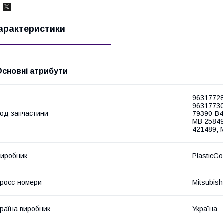
арактеристики
Основні атрибути
96317728
96317730
од запчастини
79390-B4
MB 25849
421489; 
иробник
PlasticG
росс-номери
Mitsubish
раїна виробник
Україна