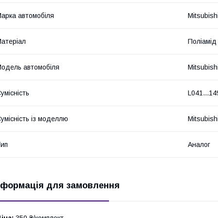
арка автомобіля
Mitsubish
атеріал
Поліамід
одель автомобіля
Mitsubish
умісність
L041...14
умісність із моделлю
Mitsubish
ип
Аналог
нформація для замовлення
іна:
350 ₴/комплект