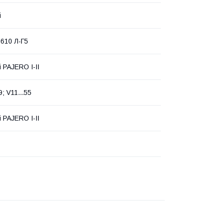
i
 610 Л-Г5
i PAJERO I-II
9; V11...55
i PAJERO I-II