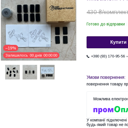
430 ₴/комплек
Готово до відправки
Купити
–19%
Залишилось
0
0
днів
0
0
0
0
0
0
+380 (93) 170-95-56
повернення товару п
У компанії підключені
будь-який товар не п