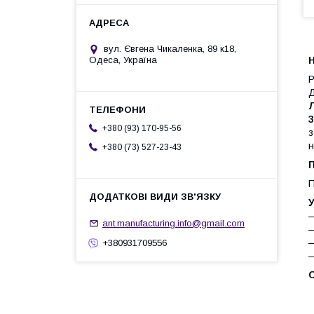
вул. Євгена Чикаленка, 89 к18,
Н
Одеса, Україна
Р
Д
Л
+380 (93) 170-95-56
н
+380 (73) 527-23-43
П
П
У
—
ant.manufacturing.info@gmail.com
—
—
+380931709556
—