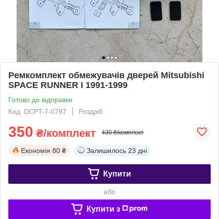
Ремкомплект обмежувачів дверей Mitsubishi
SPACE RUNNER I 1991-1999
Готово до відправки
Код: DCPT-7-0787
Роздріб
350
₴/комплект
430 ₴/комплект
Економія
80 ₴
Залишилось
23 дні
Купити
або
Купити з