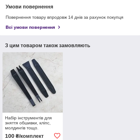
Умови повернення
Повернення товару впродовж 14 днів за рахунок покупця
Всі умови повернення
З цим товаром також замовляють
Набір інструментів для
зняття обшивки, кліпс,
молдингів тощо.
автомобіля з антиковзною
100
₴/комплект
поверхнею, 4 шт