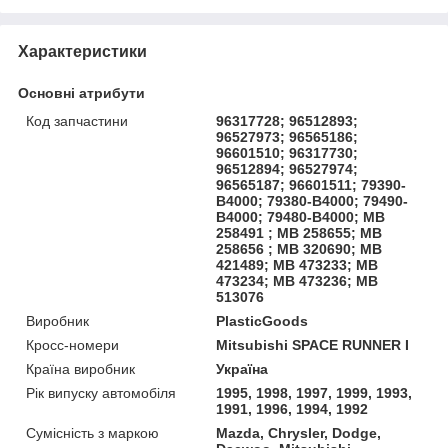
Характеристики
Основні атрибути
Код запчастини
96317728; 96512893;
96527973; 96565186;
96601510; 96317730;
96512894; 96527974;
96565187; 96601511; 79390-
B4000; 79380-B4000; 79490-
B4000; 79480-B4000; MB
258491 ; MB 258655; MB
258656 ; MB 320690; MB
421489; MB 473233; MB
473234; MB 473236; MB
513076
Виробник
PlasticGoods
Кросс-номери
Mitsubishi SPACE RUNNER I
Країна виробник
Україна
Рік випуску автомобіля
1995, 1998, 1997, 1999, 1993,
1991, 1996, 1994, 1992
Сумісність з маркою
Mazda, Chrysler, Dodge,