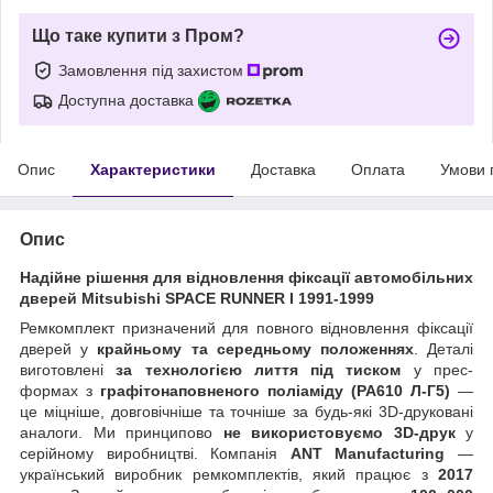
Що таке купити з Пром?
Замовлення під захистом
Доступна доставка
Опис
Характеристики
Доставка
Оплата
Умови 
Опис
Надійне рішення для відновлення фіксації автомобільних
дверей Mitsubishi SPACE RUNNER I 1991-1999
Ремкомплект призначений для повного відновлення фіксації
дверей у
крайньому та середньому положеннях
. Деталі
виготовлені
за технологією лиття під тиском
у прес-
формах з
графітонаповненого поліаміду (PA610 Л-Г5)
—
це міцніше, довговічніше та точніше за будь-які 3D-друковані
аналоги. Ми принципово
не використовуємо 3D-друк
у
серійному виробництві. Компанія
ANT Manufacturing
—
український виробник ремкомплектів, який працює з
2017