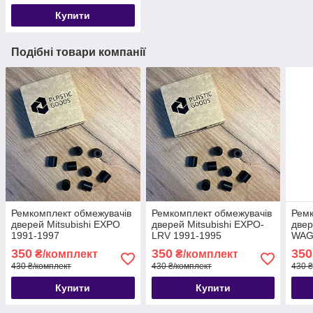
Купити
Подібні товари компанії
Ремкомплект обмежувачів
Ремкомплект обмежувачів
Ремк
дверей Mitsubishi EXPO
дверей Mitsubishi EXPO-
двер
1991-1997
LRV 1991-1995
WAG
350
350
350
₴/комплект
₴/комплект
430 ₴/комплект
430 ₴/комплект
430 ₴
Купити
Купити