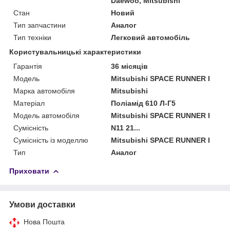
Daewoo, Mitsubishi
Стан
Новий
Тип запчастини
Аналог
Тип техніки
Легковий автомобіль
Користувальницькі характеристики
Гарантія
36 місяців
Мoдель
Mitsubishi SPACE RUNNER I
Марка автомобіля
Mitsubishi
Матеріал
Поліамід 610 Л-Г5
Модель автомобіля
Mitsubishi SPACE RUNNER I
Сумісність
N11 21...
Сумісність із моделлю
Mitsubishi SPACE RUNNER I
Тип
Аналог
Приховати
Умови доставки
Нова Пошта