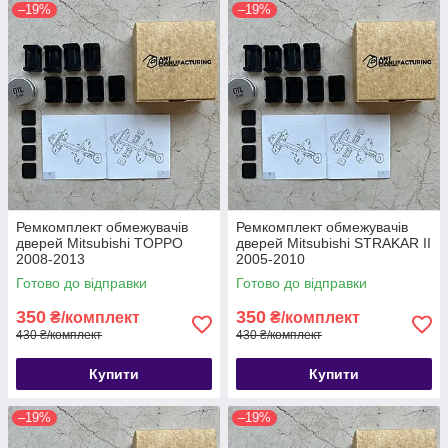
–19%
–19%
Ремкомплект обмежувачів
Ремкомплект обмежувачів
дверей Mitsubishi TOPPO
дверей Mitsubishi STRAKAR II
2008-2013
2005-2010
Готово до відправки
Готово до відправки
350
350
₴/комплект
₴/комплект
430 ₴/комплект
430 ₴/комплект
Купити
Купити
–19%
–19%