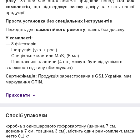
року
. За цей час автолюбителі придбали понад
100 000
комплектів
, що підтверджує високу довіру та якість нашої
продукції.
Проста установка без спеціальних інструментів
Підходить для
самостійного ремонту
, навіть без досвіду.
У комплекті:
— 8 фіксаторів
— Інструкція (укр. + рос.)
— Спеціальне мастило MoS₂ (5 мл)
— Проставочні пластини (4 шт., можуть бути відсутніми в
залежності від типу обмежувача)
Сертифікація:
Продукція зареєстрована в
GS1 Україна
, має
маркування
GTIN.
Приховати
Спосіб упаковки
коробка з одношарового гофрокартону (ширина 7 см,
довжина 7 см, товщина 3 см), містить один ремкомплект, маса
нетто 0,1 кг