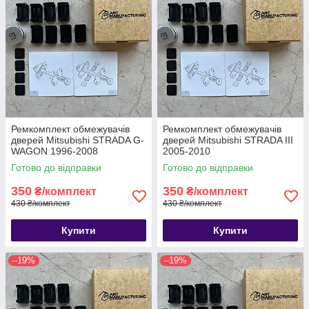
Ремкомплект обмежувачів
Ремкомплект обмежувачів
дверей Mitsubishi STRADA G-
дверей Mitsubishi STRADA III
WAGON 1996-2008
2005-2010
Готово до відправки
Готово до відправки
350
350
₴/комплект
₴/комплект
430 ₴/комплект
430 ₴/комплект
Купити
Купити
–19%
–19%