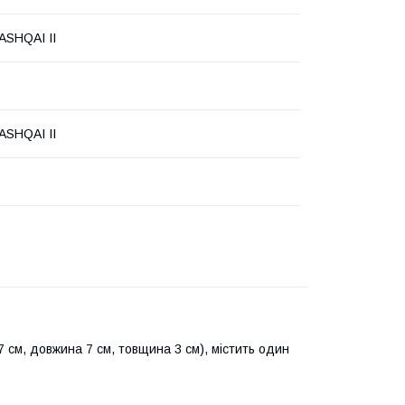
ASHQAI II
ASHQAI II
см, довжина 7 см, товщина 3 см), містить один