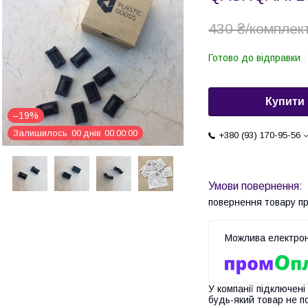
430 ₴/комплек
Готово до відправки
Купити
–19%
Залишилось
0
0
днів
0
0
0
0
0
0
+380 (93) 170-95-56
повернення товару п
У компанії підключені
будь-який товар не п