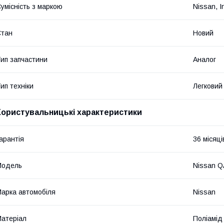
умісність з маркою
Nissan, Inf
Стан
Новий
ип запчастини
Аналог
ип техніки
Легковий
Користувальницькі характеристики
арантія
36 місяці
Мoдель
Nissan Q
арка автомобіля
Nissan
атеріал
Поліамід