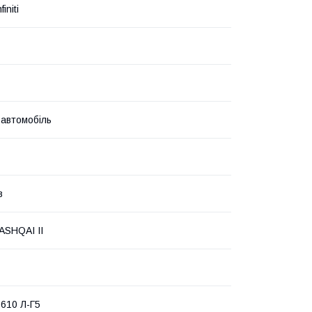
initi
 автомобіль
в
ASHQAI II
 610 Л-Г5