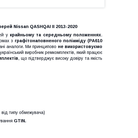
ерей Nissan QASHQAI II 2013-2020
рей у
крайньому та середньому положеннях
.
рмах з
графітонаповненого поліаміду (PA610
вані аналоги. Ми принципово
не використовуємо
країнський виробник ремкомплектів, який працює
мплектів
, що підтверджує високу довіру та якість
і від типу обмежувача)
кування
GTIN.