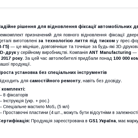
адійне рішення для відновлення фіксації автомобільних дв
емкомплект призначений для повного відновлення фіксації две
еталі виготовлені
за технологією лиття під тиском
у прес-фо
-Г5)
— це міцніше, довговічніше та точніше за будь-які 3D-друко
3D-друк
у серійному виробництві. Компанія
ANT Manufacturing
— у
з
2017 року
. За цей час автолюбителі придбали понад
100 000 ко
ашої продукції.
роста установка без спеціальних інструментів
ідходить для
самостійного ремонту
, навіть без досвіду.
 комплекті:
 8 фіксаторів
 Інструкція (укр. + рос.)
 Спеціальне мастило MoS₂ (5 мл)
 Проставочні пластини (4 шт., можуть бути відсутніми в залежност
Сертифікація:
Продукція зареєстрована в
GS1 Україна
, має мар