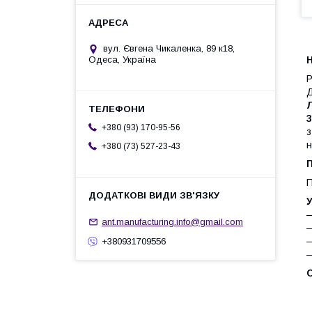
вул. Євгена Чикаленка, 89 к18,
Н
Одеса, Україна
Р
Д
Л
+380 (93) 170-95-56
н
+380 (73) 527-23-43
П
П
У
—
ant.manufacturing.info@gmail.com
—
—
+380931709556
—