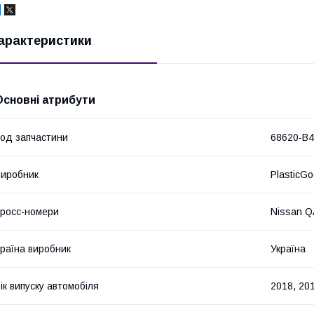
арактеристики
Основні атрибути
од запчастини
68620-B4
иробник
PlasticG
росс-номери
Nissan Q
раїна виробник
Україна
ік випуску автомобіля
2018, 201