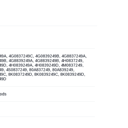
49A, 4G0837249C, 4G0839249B, 4G8837249A,
9B, 4G8839249A, 4G8839249B, 4H0837249,
9D, 4H0839249A, 4H0839249D, 4M0837249,
9, 4S0837249, 80A837249, 80A839249,
9C, 8K0837249D, 8K0839249C, 8K0839249D,
49D
oods