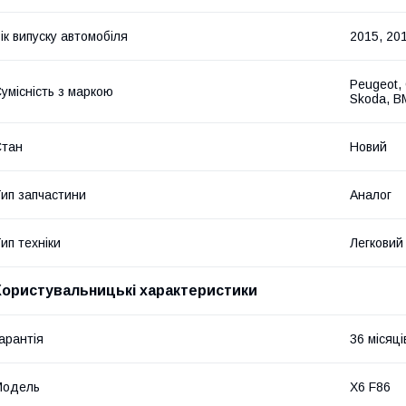
ік випуску автомобіля
2015, 20
Peugeot, 
умісність з маркою
Skoda, B
Стан
Новий
ип запчастини
Аналог
ип техніки
Легковий
Користувальницькі характеристики
арантія
36 місяці
Мoдель
X6 F86