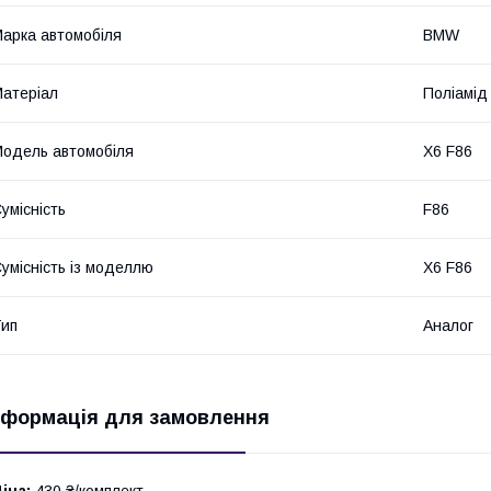
арка автомобіля
BMW
атеріал
Поліамід
одель автомобіля
X6 F86
умісність
F86
умісність із моделлю
X6 F86
ип
Аналог
нформація для замовлення
іна:
430 ₴/комплект