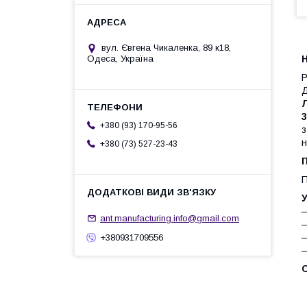
вул. Євгена Чикаленка, 89 к18,
Одеса, Україна
Р
Д
Л
+380 (93) 170-95-56
н
+380 (73) 527-23-43
П
П
У
—
ant.manufacturing.info@gmail.com
—
—
+380931709556
—