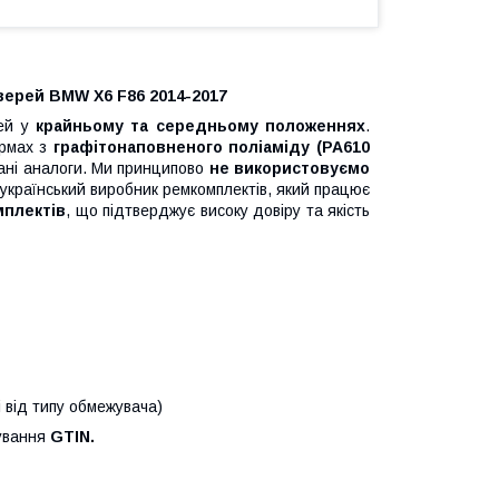
верей BMW X6 F86 2014-2017
рей у
крайньому та середньому положеннях
.
рмах з
графітонаповненого поліаміду (PA610
вані аналоги. Ми принципово
не використовуємо
країнський виробник ремкомплектів, який працює
мплектів
, що підтверджує високу довіру та якість
і від типу обмежувача)
кування
GTIN.