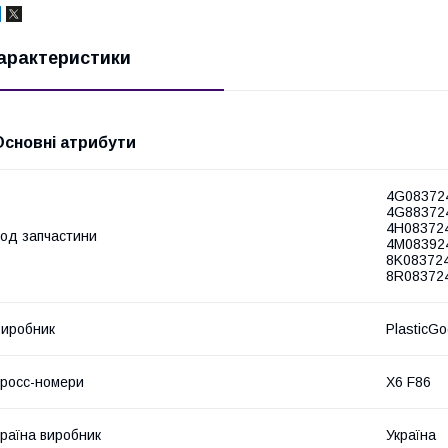
арактеристики
Основні атрибути
4G08372
4G883724
4H083724
од запчастини
4M083924
8K083724
8R08372
иробник
PlasticG
росс-номери
X6 F86
раїна виробник
Україна