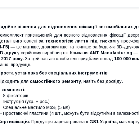
Надійне рішення для відновлення фіксації автомобільних д
емкомплект призначений для повного відновлення фіксації две
еталі виготовлені
за технологією лиття під тиском
у прес-фо
-Г5)
— це міцніше, довговічніше та точніше за будь-які 3D-друко
3D-друк
у серійному виробництві. Компанія
ANT Manufacturing
— у
з
2017 року
. За цей час автолюбителі придбали понад
100 000 ко
ашої продукції.
роста установка без спеціальних інструментів
ідходить для
самостійного ремонту
, навіть без досвіду.
 комплекті:
 8 фіксаторів
 Інструкція (укр. + рос.)
 Спеціальне мастило MoS₂ (5 мл)
 Проставочні пластини (4 шт., можуть бути відсутніми в залежност
Сертифікація:
Продукція зареєстрована в
GS1 Україна
, має мар