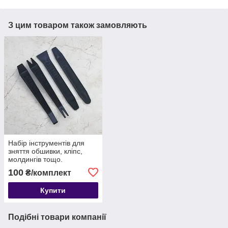
З цим товаром також замовляють
Набір інструментів для
зняття обшивки, кліпс,
молдингів тощо.
автомобіля з антиковзною
100
₴/комплект
поверхнею, 4 шт
Купити
Подібні товари компанії