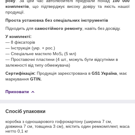
року
. За цей час автолюбителі придбали понад
100 000
комплектів
, що підтверджує високу довіру та якість нашої
продукції.
Проста установка без спеціальних інструментів
Підходить для
самостійного ремонту
, навіть без досвіду.
У комплекті:
— 8 фіксаторів
— Інструкція (укр. + рос.)
— Спеціальне мастило MoS₂ (5 мл)
— Проставочні пластини (4 шт., можуть бути відсутніми в
залежності від типу обмежувача)
Сертифікація:
Продукція зареєстрована в
GS1 Україна
, має
маркування
GTIN.
Приховати
Спосіб упаковки
коробка з одношарового гофрокартону (ширина 7 см,
довжина 7 см, товщина 3 см), містить один ремкомплект, маса
нетто 0,1 кг