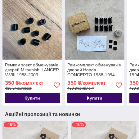
Ремкомплект обмежувачів
Ремкомплект обмежувачів
Ремк
дверей Mitsubishi LANCER
дверей Honda
двер
V-VIII 1988-2003
CONCERTO 1988-1994
199
350
350
350
₴/комплект
₴/комплект
430 ₴/комплект
430 ₴/комплект
430 ₴
Купити
Купити
Акційні пропозиції та новинки
–19%
–19%