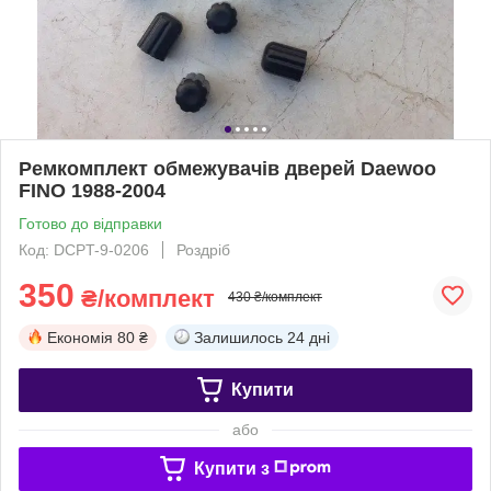
Ремкомплект обмежувачів дверей Daewoo
FINO 1988-2004
Готово до відправки
Код: DCPT-9-0206
Роздріб
350
₴/комплект
430 ₴/комплект
Економія
80 ₴
Залишилось
24 дні
Купити
або
Купити з