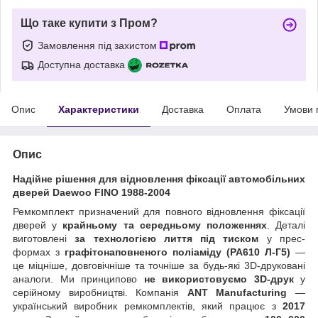
Що таке купити з Пром?
Замовлення під захистом
Доступна доставка
Опис
Характеристики
Доставка
Оплата
Умови 
Опис
Надійне рішення для відновлення фіксації автомобільних
дверей Daewoo FINO 1988-2004
Ремкомплект призначений для повного відновлення фіксації
дверей у
крайньому та середньому положеннях
. Деталі
виготовлені
за технологією лиття під тиском
у прес-
формах з
графітонаповненого поліаміду (PA610 Л-Г5)
—
це міцніше, довговічніше та точніше за будь-які 3D-друковані
аналоги. Ми принципово
не використовуємо 3D-друк
у
серійному виробництві. Компанія
ANT Manufacturing
—
український виробник ремкомплектів, який працює з
2017