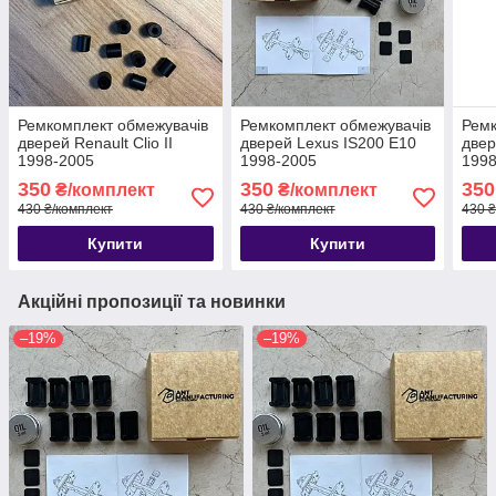
Ремкомплект обмежувачів
Ремкомплект обмежувачів
Ремк
дверей Renault Clio II
дверей Lexus IS200 E10
двер
1998-2005
1998-2005
1998
350
350
350
₴/комплект
₴/комплект
430 ₴/комплект
430 ₴/комплект
430 ₴
Купити
Купити
Акційні пропозиції та новинки
–19%
–19%