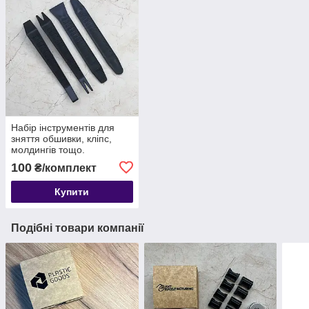
Набір інструментів для
зняття обшивки, кліпс,
молдингів тощо.
автомобіля з антиковзною
100
₴/комплект
поверхнею, 4 шт
Купити
Подібні товари компанії