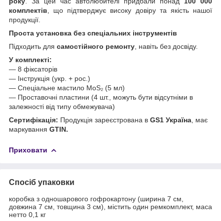
року
. За цей час автолюбителі придбали понад
100 000
комплектів
, що підтверджує високу довіру та якість нашої
продукції.
Проста установка без спеціальних інструментів
Підходить для
самостійного ремонту
, навіть без досвіду.
У комплекті:
— 8 фіксаторів
— Інструкція (укр. + рос.)
— Спеціальне мастило MoS₂ (5 мл)
— Проставочні пластини (4 шт., можуть бути відсутніми в
залежності від типу обмежувача)
Сертифікація:
Продукція зареєстрована в
GS1 Україна
, має
маркування
GTIN.
Приховати
Спосіб упаковки
коробка з одношарового гофрокартону (ширина 7 см,
довжина 7 см, товщина 3 см), містить один ремкомплект, маса
нетто 0,1 кг