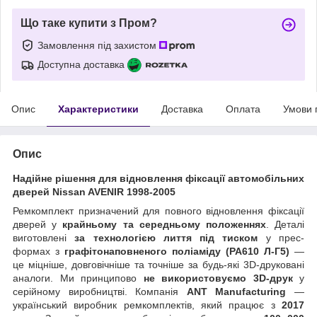
Що таке купити з Пром?
Замовлення під захистом
Доступна доставка
Опис
Характеристики
Доставка
Оплата
Умови 
Опис
Надійне рішення для відновлення фіксації автомобільних
дверей Nissan AVENIR 1998-2005
Ремкомплект призначений для повного відновлення фіксації
дверей у
крайньому та середньому положеннях
. Деталі
виготовлені
за технологією лиття під тиском
у прес-
формах з
графітонаповненого поліаміду (PA610 Л-Г5)
—
це міцніше, довговічніше та точніше за будь-які 3D-друковані
аналоги. Ми принципово
не використовуємо 3D-друк
у
серійному виробництві. Компанія
ANT Manufacturing
—
український виробник ремкомплектів, який працює з
2017