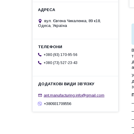
вул. Євгена Чикаленка, 89 к18,
Одеса, Україна
В
+380 (93) 170-95-56
т
д
+380 (73) 527-23-43
а
д
з
ant.manufacturing.info@gmail.com
—
+380931709556
—
—
—