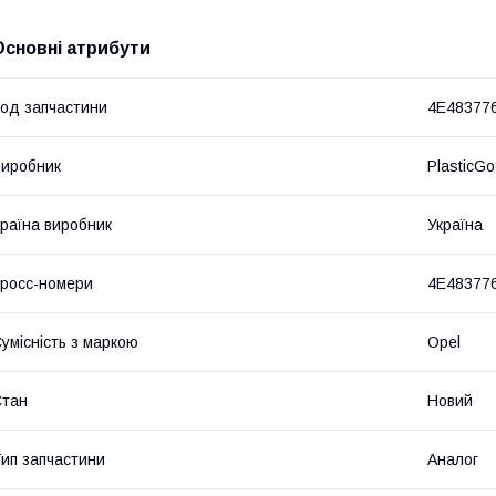
Основні атрибути
од запчастини
4E48377
иробник
PlasticG
раїна виробник
Україна
росс-номери
4E48377
умісність з маркою
Opel
Стан
Новий
ип запчастини
Аналог