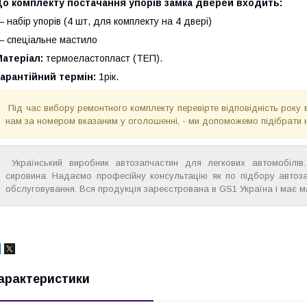
До комплекту постачання упорів замка дверей входить:
 набір упорів (4 шт, для комплекту на 4 двері)
 спеціальне мастило
Матеріал:
термоеластопласт (ТЕП).
арантійний термін:
1рік.
Під час вибору ремонтного комплекту перевірте відповідність року 
нам за номером вказаним у оголошенні, - ми допоможемо підібрати 
Український виробник автозапчастин для легкових автомобілів. 
сировина. Надаємо професійну консультацію як по підбору автоза
обслуговування. Вся продукція зареєстрована в GS1 Україна і має м
арактеристики