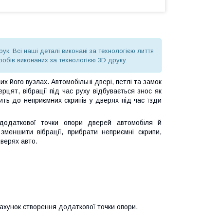
к. Всі наші деталі виконані за технологією лиття
робів виконаних за технологією 3D друку.
их його вузлах. Автомобільні двері, петлі та замок
цят, вібрації під час руху відбувається знос як
ить до неприємних скрипів у дверях під час їзди
додаткової точки опори дверей автомобіля й
меншити вібрації, прибрати неприємні скрипи,
дверях авто.
рахунок створення додаткової точки опори.