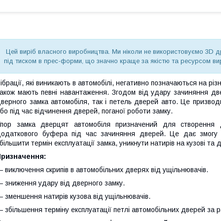
Цей виріб власного виробництва. Ми ніколи не використовуємо 3D дру
під тиском в прес-форми, що значно краще за якістю та ресурсом ви
ібрації, які виникають в автомобілі, негативно позначаються на різн
акож мають певні навантаження. Згодом від удару зачиняння двер
верного замка автомобіля, так і петель дверей авто. Це призвод
бо під час відчинення дверей, поганої роботи замку.
Упор замка дверцят автомобіля призначений для створення 
одаткового буфера під час зачиняння дверей. Це дає змогу з
більшити термін експлуатації замка, уникнути натирів на кузові та 
Призначення:
 виключення скрипів в автомобільних дверях від ущільнювачів.
 зниження удару від дверного замку.
 зменшення натирів кузова від ущільнювачів.
 збільшення терміну експлуатації петлі автомобільних дверей за 