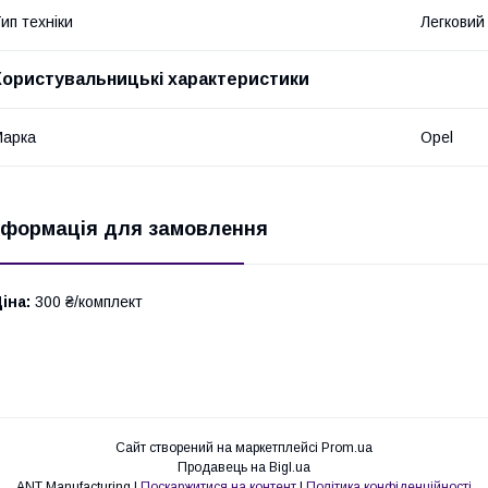
ип техніки
Легковий
Користувальницькі характеристики
Марка
Opel
нформація для замовлення
іна:
300 ₴/комплект
Сайт створений на маркетплейсі
Prom.ua
Продавець на Bigl.ua
ANT Manufacturing |
Поскаржитися на контент
|
Політика конфіденційності