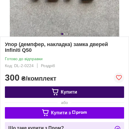
Упор (демпфер, накладка) замка дверей
Infiniti Q50
Готово до відправки
Код: DL-2-0224
Роздріб
300
₴/комплект
Купити
або
Купити з
Що таке купити з Пром?