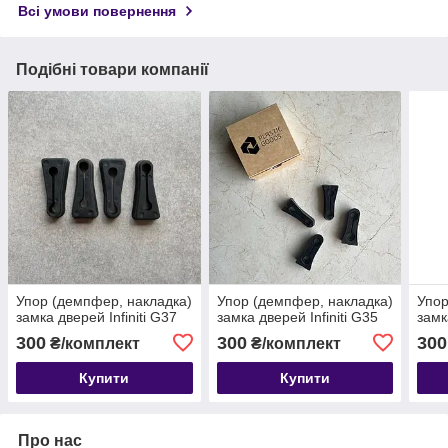
Всі умови повернення
Подібні товари компанії
Упор (демпфер, накладка)
Упор (демпфер, накладка)
Упор
замка дверей Infiniti G37
замка дверей Infiniti G35
замк
300
300
300
₴/комплект
₴/комплект
Купити
Купити
Про нас