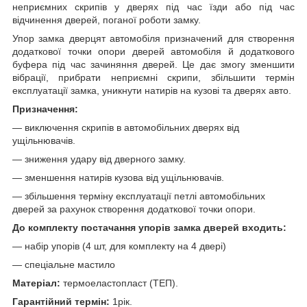
неприємних скрипів у дверях під час їзди або під час
відчинення дверей, поганої роботи замку.
Упор замка дверцят автомобіля призначений для створення
додаткової точки опори дверей автомобіля й додаткового
буфера під час зачиняння дверей. Це дає змогу зменшити
вібрації, прибрати неприємні скрипи, збільшити термін
експлуатації замка, уникнути натирів на кузові та дверях авто.
Призначення:
— виключення скрипів в автомобільних дверях від
ущільнювачів.
— зниження удару від дверного замку.
— зменшення натирів кузова від ущільнювачів.
— збільшення терміну експлуатації петлі автомобільних
дверей за рахунок створення додаткової точки опори.
До комплекту постачання упорів замка дверей входить:
— набір упорів (4 шт, для комплекту на 4 двері)
— спеціальне мастило
Матеріал:
термоеластопласт (ТЕП).
Гарантійний термін:
1рік.