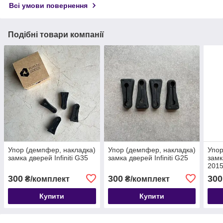
Всі умови повернення
Подібні товари компанії
Упор (демпфер, накладка)
Упор (демпфер, накладка)
Упор
замка дверей Infiniti G35
замка дверей Infiniti G25
замк
2015
VAG
300
300
300
₴/комплект
₴/комплект
Купити
Купити