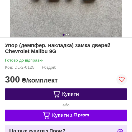
Упор (демпфер, накладка) замка дверей
Chevrolet Malibu 9G
Готово до відправки
Код: DL-2-0125
Роздріб
300
₴/комплект
Купити
або
Купити з
Що таке купити з Пром?