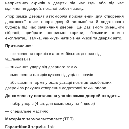
неприємних скрипів у дверях під час їзди або під час
відчинення дверей, поганої роботи замку.
Упор замка дверцят автомобіля призначений для створення
додаткової точки опори дверей автомобіля й додаткового
буфера під час зачиняння дверей. Це дає змогу зменшити
вібрації, прибрати неприємні скрипи, збільшити термін
експлуатації замка, уникнути натирів на кузові та дверях авто.
Призначення:
— виключення скрипів в автомобільних дверях від
ущільнювачів.
— зниження удару від дверного замку.
— зменшення натирів кузова від ущільнювачів.
— збільшення терміну експлуатації петлі автомобільних
дверей за рахунок створення додаткової точки опори.
До комплекту постачання упорів замка дверей входить:
— набір упорів (4 шт, для комплекту на 4 двері)
— спеціальне мастило
Матеріал:
термоеластопласт (ТЕП).
Гарантійний термін:
1рік.