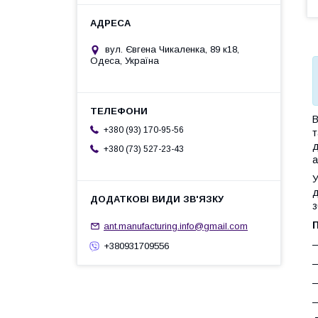
вул. Євгена Чикаленка, 89 к18,
Одеса, Україна
В
+380 (93) 170-95-56
т
д
+380 (73) 527-23-43
а
д
з
ant.manufacturing.info@gmail.com
—
+380931709556
—
—
—