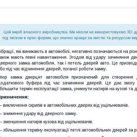
Цей виріб власного виробництва. Ми ніколи не використовуємо 3D дру
під тиском в прес-форми, що значно краще за якістю та ресурсом ви
ібрації, які виникають в автомобілі, негативно позначаються на різн
акож мають певні навантаження. Згодом від удару зачиняння двер
верного замка автомобіля, так і петель дверей авто. Це призвод
бо під час відчинення дверей, поганої роботи замку.
Упор замка дверцят автомобіля призначений для створення 
одаткового буфера під час зачиняння дверей. Це дає змогу з
більшити термін експлуатації замка, уникнути натирів на кузові та 
Призначення:
 виключення скрипів в автомобільних дверях від ущільнювачів.
 зниження удару від дверного замку.
 зменшення натирів кузова від ущільнювачів.
 збільшення терміну експлуатації петлі автомобільних дверей за 