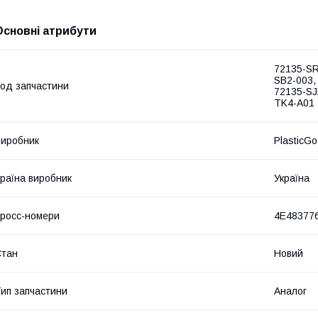
Основні атрибути
72135-SR
SB2-003,
од запчастини
72135-SJ
TK4-A01
иробник
PlasticG
раїна виробник
Україна
росс-номери
4E48377
Стан
Новий
ип запчастини
Аналог