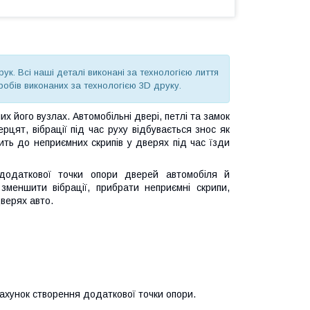
к. Всі наші деталі виконані за технологією лиття
робів виконаних за технологією 3D друку.
их його вузлах. Автомобільні двері, петлі та замок
цят, вібрації під час руху відбувається знос як
ить до неприємних скрипів у дверях під час їзди
додаткової точки опори дверей автомобіля й
меншити вібрації, прибрати неприємні скрипи,
дверях авто.
рахунок створення додаткової точки опори.