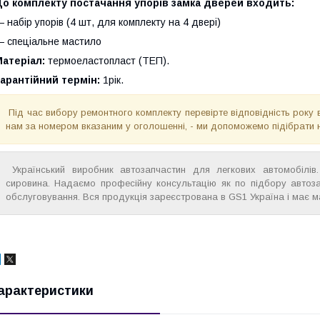
До комплекту постачання упорів замка дверей входить:
 набір упорів (4 шт, для комплекту на 4 двері)
 спеціальне мастило
Матеріал:
термоеластопласт (ТЕП).
арантійний термін:
1рік.
Під час вибору ремонтного комплекту перевірте відповідність року 
нам за номером вказаним у оголошенні, - ми допоможемо підібрати 
Український виробник автозапчастин для легкових автомобілів. 
сировина. Надаємо професійну консультацію як по підбору автоза
обслуговування. Вся продукція зареєстрована в GS1 Україна і має м
арактеристики