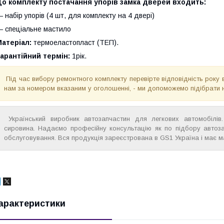
До комплекту постачання упорів замка дверей входить:
 набір упорів (4 шт, для комплекту на 4 двері)
 спеціальне мастило
Матеріал:
термоеластопласт (ТЕП).
арантійний термін:
1рік.
Під час вибору ремонтного комплекту перевірте відповідність року 
нам за номером вказаним у оголошенні, - ми допоможемо підібрати 
Український виробник автозапчастин для легкових автомобілів. 
сировина. Надаємо професійну консультацію як по підбору автоза
обслуговування. Вся продукція зареєстрована в GS1 Україна і має м
арактеристики