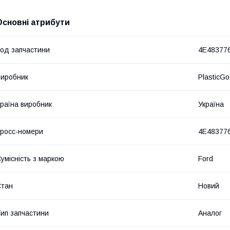
Основні атрибути
од запчастини
4E48377
иробник
PlasticG
раїна виробник
Україна
росс-номери
4E48377
умісність з маркою
Ford
Стан
Новий
ип запчастини
Аналог