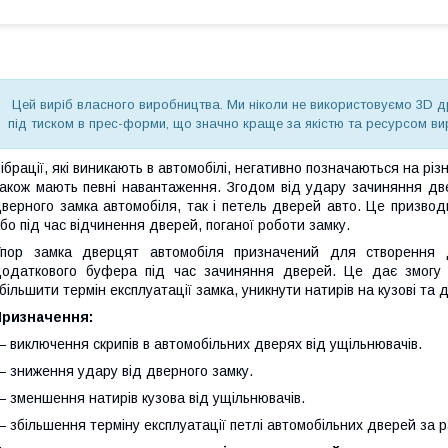
Цей виріб власного виробництва. Ми ніколи не використовуємо 3D дру
під тиском в прес-форми, що значно краще за якістю та ресурсом ви
ібрації, які виникають в автомобілі, негативно позначаються на різн
акож мають певні навантаження. Згодом від удару зачиняння двер
верного замка автомобіля, так і петель дверей авто. Це призвод
бо під час відчинення дверей, поганої роботи замку.
Упор замка дверцят автомобіля призначений для створення 
одаткового буфера під час зачиняння дверей. Це дає змогу з
більшити термін експлуатації замка, уникнути натирів на кузові та 
Призначення:
 виключення скрипів в автомобільних дверях від ущільнювачів.
 зниження удару від дверного замку.
 зменшення натирів кузова від ущільнювачів.
 збільшення терміну експлуатації петлі автомобільних дверей за 