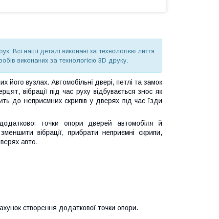
к. Всі наші деталі виконані за технологією лиття
робів виконаних за технологією 3D друку.
их його вузлах. Автомобільні двері, петлі та замок
цят, вібрації під час руху відбувається знос як
ить до неприємних скрипів у дверях під час їзди
додаткової точки опори дверей автомобіля й
меншити вібрації, прибрати неприємні скрипи,
дверях авто.
рахунок створення додаткової точки опори.