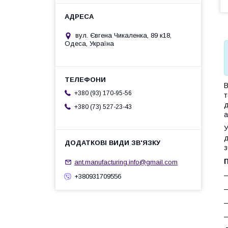
вул. Євгена Чикаленка, 89 к18,
Одеса, Україна
В
+380 (93) 170-95-56
т
д
+380 (73) 527-23-43
а
д
з
ant.manufacturing.info@gmail.com
—
+380931709556
—
—
—