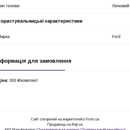
ип техніки
Легковий
Користувальницькі характеристики
Марка
Ford
нформація для замовлення
іна:
300 ₴/комплект
Сайт створений на маркетплейсі
Prom.ua
Продавець на Bigl.ua
ANT Manufacturing |
Поскаржитися на контент
|
Політика конфіденційності