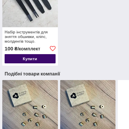
Набір інструментів для
зняття обшивки, кліпс,
молдингів тощо.
автомобіля з антиковзною
100
₴/комплект
поверхнею, 4 шт
Купити
Подібні товари компанії