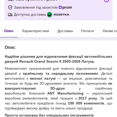
Замовлення під захистом
Доступна доставка
Опис
Характеристики
Доставка
Оплата
Умови п
Опис
Надійне рішення для відновлення фіксації автомобільних
дверей Renault Grand Scenic II 2003-2009 Латунь
Ремкомплект призначений для повного відновлення фіксації
дверей у
крайньому та середньому положеннях
. Деталі
виготовлені з
якісної латуні
— це міцніше, довговічніше та
точніше за будь-які 3D-друковані аналоги. Ми принципово
не
використовуємо 3D-друк
у серійному
виробництві. Компанія
ANT Manufacturing
— український
виробник ремкомплектів, який працює з
2017 року
. За цей
час автолюбителі придбали понад
100 000 комплектів
, що
підтверджує високу довіру та якість нашої продукції.
Проста установка без спеціальних інструментів