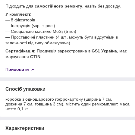
Підходить для
самостійного ремонту
, навіть без досвіду.
У комплекті:
— 8 фіксаторів
— Інструкція (укр. + рос.)
— Спеціальне мастило MoS₂ (5 мл)
— Проставочні пластини (4 шт., можуть бути відсутніми в
залежності від типу обмежувача)
Сертифікація:
Продукція зареєстрована в
GS1 Україна
, має
маркування
GTIN.
Приховати
Спосіб упаковки
коробка з одношарового гофрокартону (ширина 7 см,
довжина 7 см, товщина 3 см), містить один ремкомплект, маса
нетто 0,1 кг
Характеристики