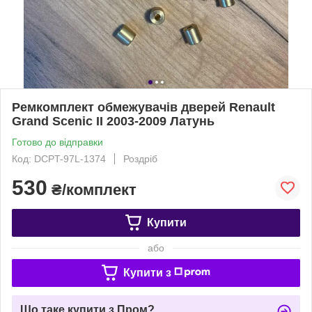
Ремкомплект обмежувачів дверей Renault
Grand Scenic II 2003-2009 Латунь
Готово до відправки
Код: DCPT-97L-1374
Роздріб
530
₴/комплект
Купити
або
Купити з
Що таке купити з Пром?